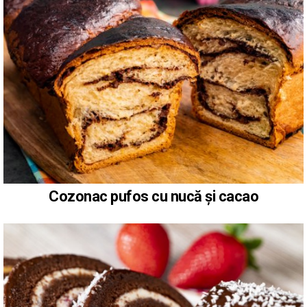
Cozonac pufos cu nucă și cacao