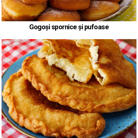
Gogoși spornice și pufoase