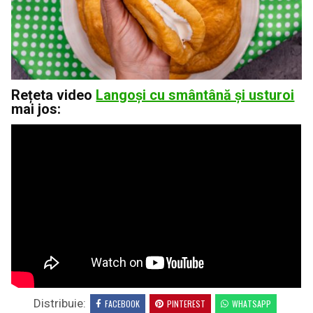
Rețeta video
Langoși cu smântână și usturoi
mai jos:
Distribuie:
FACEBOOK
PINTEREST
WHATSAPP