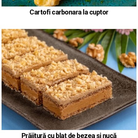
Cartofi carbonara la cuptor
Prăjitură cu blat de bezea și nucă