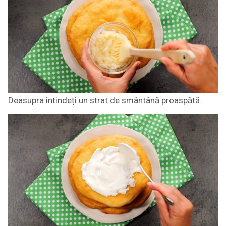
Deasupra întindeți un strat de smântână proaspătă.