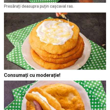
Presărați deasupra puțin cașcaval ras.
Consumați cu moderație!