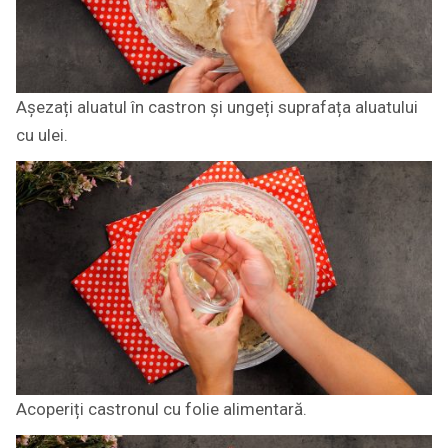
Așezați aluatul în castron și ungeți suprafața aluatului
cu ulei.
Acoperiți castronul cu folie alimentară.