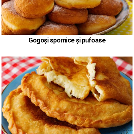
Gogoși spornice și pufoase