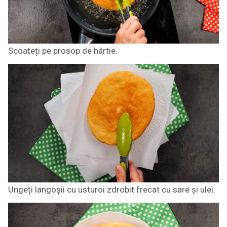
Scoateți pe prosop de hârtie.
Ungeți langoșii cu usturoi zdrobit frecat cu sare și ulei.