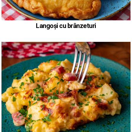
Langoși cu brânzeturi