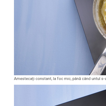
Amestecați constant, la foc mic, până când untul s-a