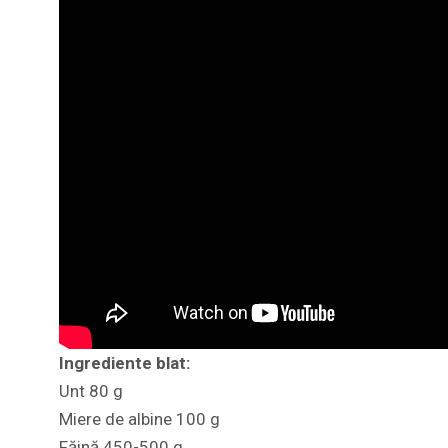
Ingrediente blat:
Unt 80 g
Miere de albine 100 g
Făină 450-500 g