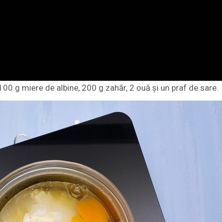
 100 g miere de albine, 200 g zahăr, 2 ouă și un praf de sare.