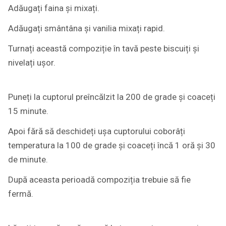
Adăugați faina și mixați.
Adăugați smântâna și vanilia mixați rapid.
Turnați această compoziție în tavă peste biscuiți și
nivelați ușor.
Puneți la cuptorul preîncălzit la 200 de grade și coaceți
15 minute.
Apoi fără să deschideți ușa cuptorului coborâți
temperatura la 100 de grade și coaceți încă 1 oră și 30
de minute.
După aceasta perioadă compoziția trebuie să fie
fermă.