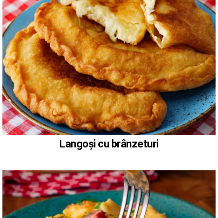
Langoși cu brânzeturi