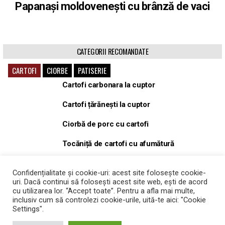
Papanași moldovenești cu brânză de vaci
CATEGORII RECOMANDATE
CARTOFI
CIORBE
PATISERIE
Cartofi carbonara la cuptor
Cartofi țărănești la cuptor
Ciorbă de porc cu cartofi
Tocăniță de cartofi cu afumătură
Tocăniță, gulaș de porc cu cartofi
Confidențialitate și cookie-uri: acest site folosește cookie-
uri. Dacă continui să folosești acest site web, ești de acord
Cartofi Wedges la cuptor
cu utilizarea lor. “Accept toate”. Pentru a afla mai multe,
inclusiv cum să controlezi cookie-urile, uită-te aici: "Cookie
Settings".