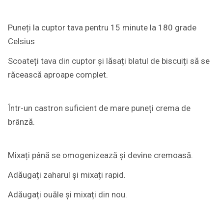
Puneți la cuptor tava pentru 15 minute la 180 grade
Celsius
Scoateți tava din cuptor și lăsați blatul de biscuiți să se
răcească aproape complet.
Într-un castron suficient de mare puneți crema de
brânză.
Mixați până se omogenizează și devine cremoasă.
Adăugați zaharul și mixați rapid.
Adăugați ouăle și mixați din nou.