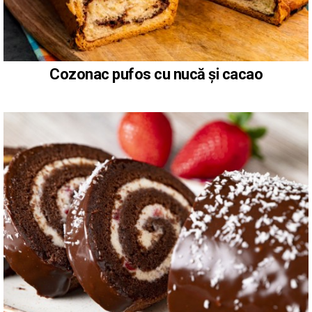
Cozonac pufos cu nucă și cacao