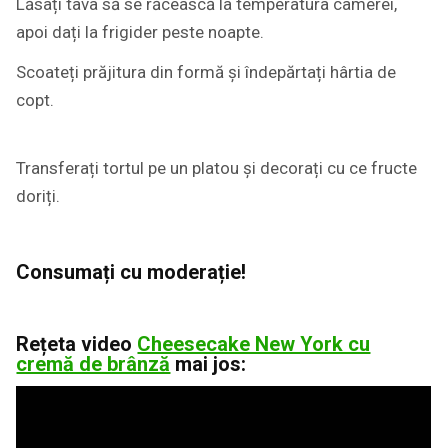
Lăsați tava să se răcească la temperatura camerei,
apoi dați la frigider peste noapte.
Scoateți prăjitura din formă și îndepărtați hârtia de
copt.
Transferați tortul pe un platou și decorați cu ce fructe
doriți.
Consumați cu moderație!
Rețeta video
Cheesecake New York cu
cremă de brânză
mai jos: