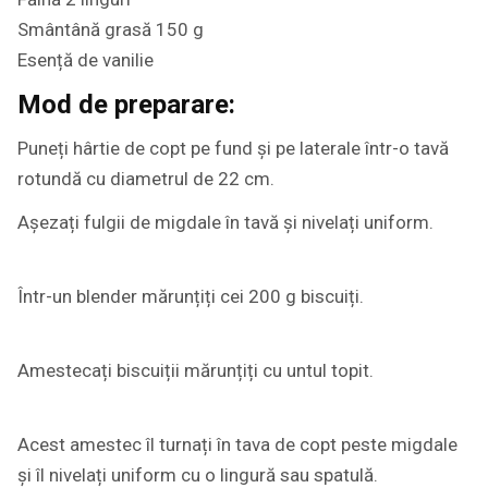
Smântână grasă 150 g
Esență de vanilie
Mod de preparare:
Puneți hârtie de copt pe fund și pe laterale într-o tavă
rotundă cu diametrul de 22 cm.
Așezați fulgii de migdale în tavă și nivelați uniform.
Într-un blender mărunțiți cei 200 g biscuiți.
Amestecați biscuiții mărunțiți cu untul topit.
Acest amestec îl turnați în tava de copt peste migdale
și îl nivelați uniform cu o lingură sau spatulă.