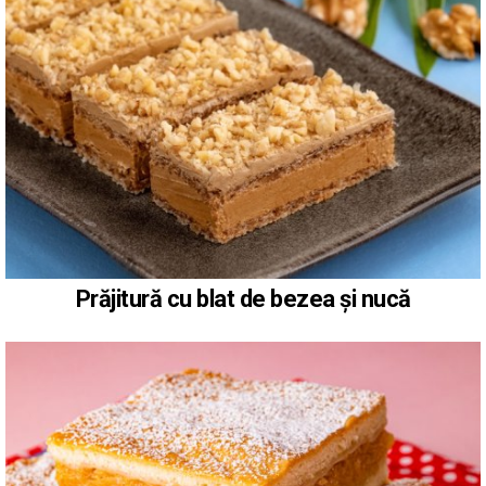
Prăjitură cu blat de bezea și nucă