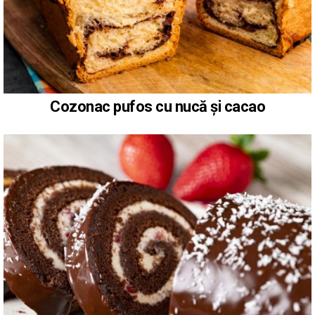
Cozonac pufos cu nucă și cacao