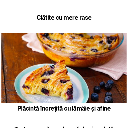
Clătite cu mere rase
Plăcintă încrețită cu lămâie și afine