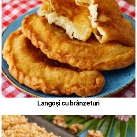
Langoși cu brânzeturi