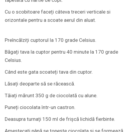
Cu o scobitoare faceți câteva treceri verticale si
orizontale pentru a scoate aerul din aluat.
Preîncălziți cuptorul la 170 grade Celsius.
Băgați tava la cuptor pentru 40 minute la 170 grade
Celsius.
Când este gata scoateți tava din cuptor.
Lăsați deoparte să se răcească.
Tăiați mărunt 350 g de ciocolată cu alune.
Puneți ciocolata într-un castron.
Deasupra turnați 150 ml de frișcă lichidă fierbinte.
Amestecați până se topește ciocolata și se formează