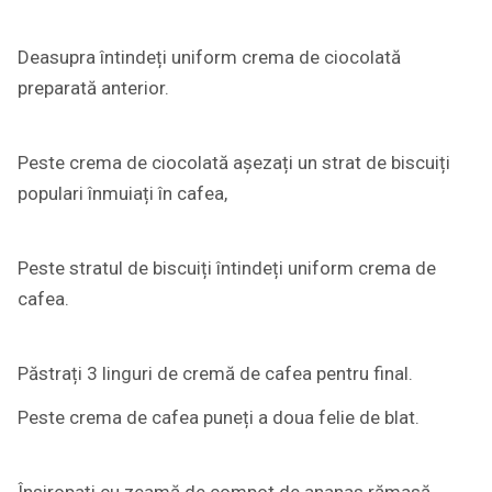
Deasupra întindeți uniform crema de ciocolată
preparată anterior.
Peste crema de ciocolată așezați un strat de biscuiți
populari înmuiați în cafea,
Peste stratul de biscuiți întindeți uniform crema de
cafea.
Păstrați 3 linguri de cremă de cafea pentru final.
Peste crema de cafea puneți a doua felie de blat.
Însiropați cu zeamă de compot de ananas rămasă.