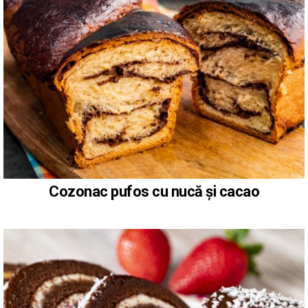
Cozonac pufos cu nucă și cacao