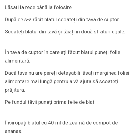
Lăsați la rece până la folosire.
După ce s-a răcit blatul scoateți din tava de cuptor
Scoateți blatul din tavă și tăiați în două straturi egale.
În tava de cuptor în care ați făcut blatul puneți folie
alimentară.
Dacă tava nu are pereți detașabili lăsați marginea foliei
alimentare mai lungă pentru a vă ajuta să scoateți
prăjitura.
Pe fundul tăvii puneți prima felie de blat.
Însiropați blatul cu 40 ml de zeamă de compot de
ananas.