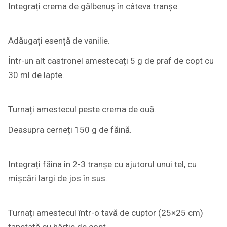
Integrați crema de gălbenuș în câteva tranșe.
Adăugați esență de vanilie.
Într-un alt castronel amestecați 5 g de praf de copt cu
30 ml de lapte.
Turnați amestecul peste crema de ouă.
Deasupra cerneți 150 g de făină.
Integrați făina în 2-3 tranșe cu ajutorul unui tel, cu
mișcări largi de jos în sus.
Turnați amestecul într-o tavă de cuptor (25×25 cm)
tapetată cu hârtie de copt.