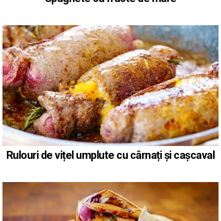
Rulouri de vițel umplute cu cârnați și cașcaval