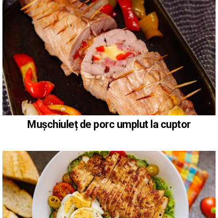
Mușchiuleț de porc umplut la cuptor