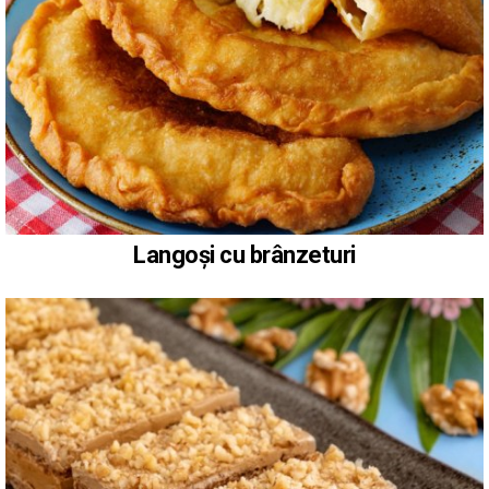
Langoși cu brânzeturi