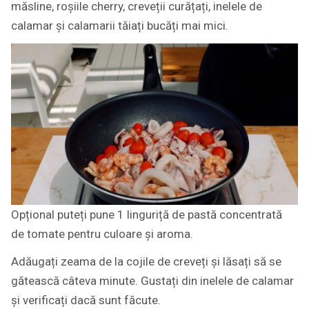
măsline, roșiile cherry, creveții curățați, inelele de
calamar și calamarii tăiați bucăți mai mici.
Opțional puteți pune 1 linguriță de pastă concentrată
de tomate pentru culoare și aroma.
Adăugați zeama de la cojile de creveți și lăsați să se
gătească câteva minute. Gustați din inelele de calamar
și verificați dacă sunt făcute.