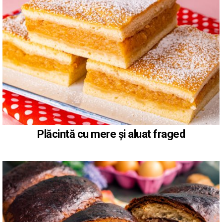
Plăcintă cu mere și aluat fraged