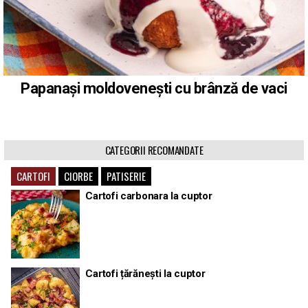
Papanași moldovenești cu brânză de vaci
CATEGORII RECOMANDATE
CARTOFI
CIORBE
PATISERIE
Cartofi carbonara la cuptor
Cartofi țărănești la cuptor