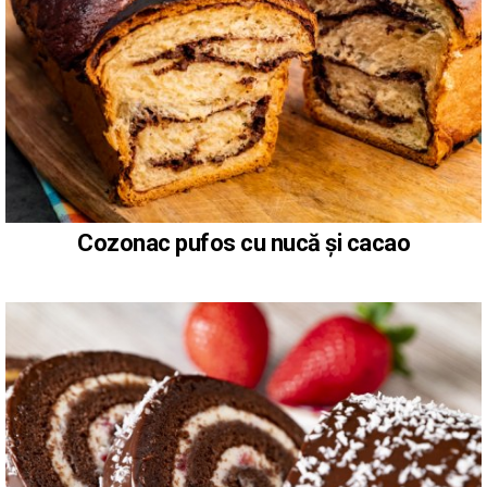
Cozonac pufos cu nucă și cacao