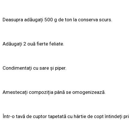
Deasupra adăugați 500 g de ton la conserva scurs.
Adăugați 2 ouă fierte feliate.
Condimentați cu sare și piper.
Amestecați compoziția până se omogenizează.
Într-o tavă de cuptor tapetată cu hârtie de copt întindeți pri