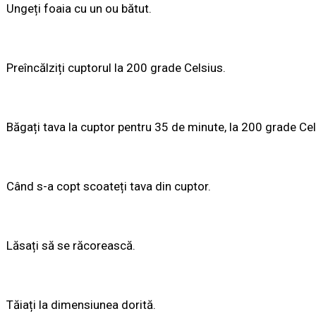
Ungeți foaia cu un ou bătut.
Preîncălziți cuptorul la 200 grade Celsius.
Băgați tava la cuptor pentru 35 de minute, la 200 grade Cels
Când s-a copt scoateți tava din cuptor.
Lăsați să se răcorească.
Tăiați la dimensiunea dorită.