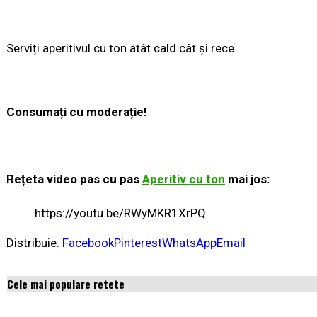
Serviți aperitivul cu ton atât cald cât și rece.
Consumați cu moderație!
Rețeta video pas cu pas
Aperitiv cu ton
mai jos:
https://youtu.be/RWyMKR1XrPQ
Distribuie:
Facebook
Pinterest
WhatsApp
Email
Cele mai populare retete