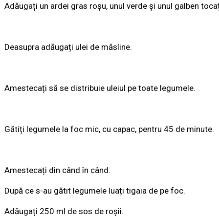
Adăugați un ardei gras roșu, unul verde și unul galben tocaț
Deasupra adăugați ulei de măsline.
Amestecați să se distribuie uleiul pe toate legumele.
Gătiți legumele la foc mic, cu capac, pentru 45 de minute.
Amestecați din când în când.
După ce s-au gătit legumele luați tigaia de pe foc.
Adăugați 250 ml de sos de roșii.