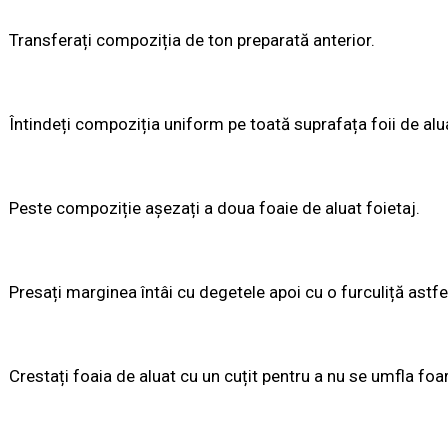
Transferați compoziția de ton preparată anterior.
Întindeți compoziția uniform pe toată suprafața foii de al
Peste compoziție așezați a doua foaie de aluat foietaj.
Presați marginea întâi cu degetele apoi cu o furculiță astfe
Crestați foaia de aluat cu un cuțit pentru a nu se umfla foar