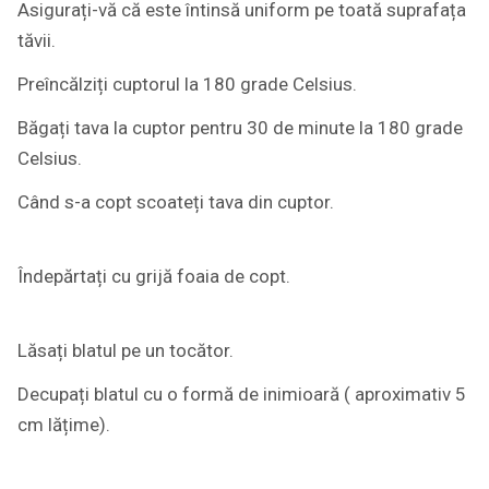
Asigurați-vă că este întinsă uniform pe toată suprafața
tăvii.
Preîncălziți cuptorul la 180 grade Celsius.
Băgați tava la cuptor pentru 30 de minute la 180 grade
Celsius.
Când s-a copt scoateți tava din cuptor.
Îndepărtați cu grijă foaia de copt.
Lăsați blatul pe un tocător.
Decupați blatul cu o formă de inimioară ( aproximativ 5
cm lățime).