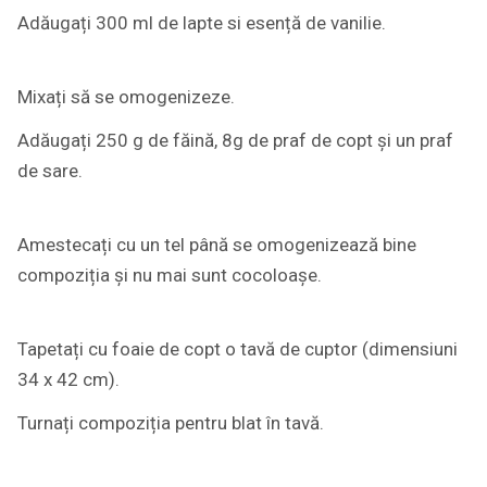
Adăugați 300 ml de lapte si esență de vanilie.
Mixați să se omogenizeze.
Adăugați 250 g de făină, 8g de praf de copt și un praf
de sare.
Amestecați cu un tel până se omogenizează bine
compoziția și nu mai sunt cocoloașe.
Tapetați cu foaie de copt o tavă de cuptor (dimensiuni
34 x 42 cm).
Turnați compoziția pentru blat în tavă.