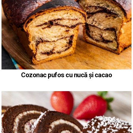
Cozonac pufos cu nucă și cacao