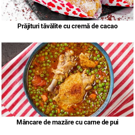
Prăjituri tăvălite cu cremă de cacao
Mâncare de mazăre cu carne de pui