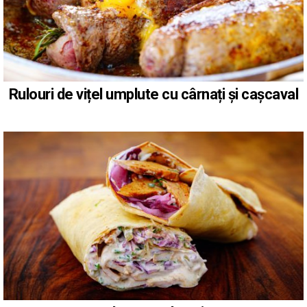
Rulouri de vițel umplute cu cârnați și cașcaval