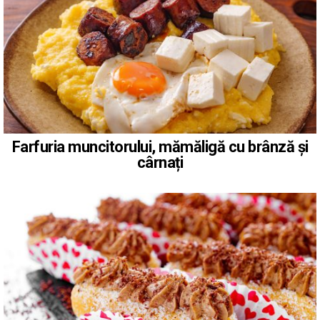
Farfuria muncitorului, mămăligă cu brânză și
cârnați