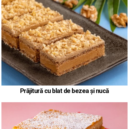
Prăjitură cu blat de bezea și nucă