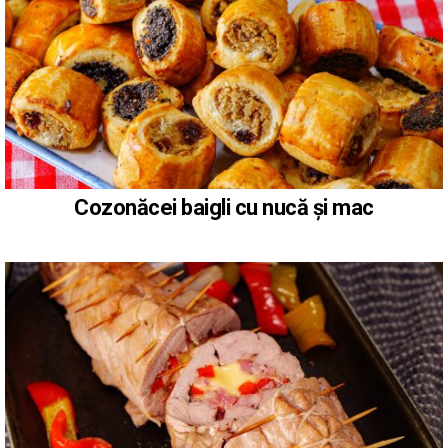
Cozonăcei baigli cu nucă și mac