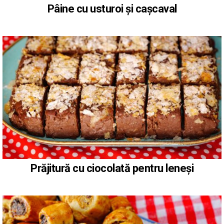
Pâine cu usturoi și cașcaval
Prăjitură cu ciocolată pentru leneși