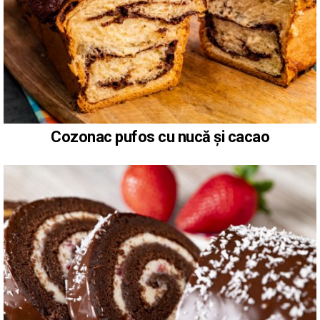
Cozonac pufos cu nucă și cacao