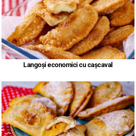
Langoși economici cu cașcaval