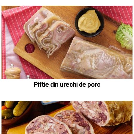
Piftie din urechi de porc