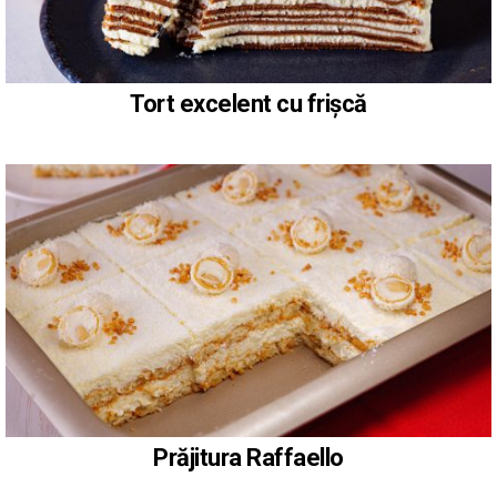
Tort excelent cu frișcă
Prăjitura Raffaello