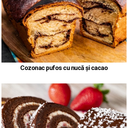
Cozonac pufos cu nucă și cacao