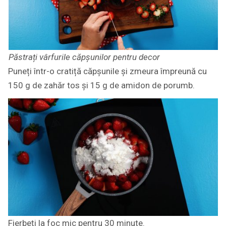
Păstrați vârfurile căpșunilor pentru decor
Puneți într-o cratiță căpșunile și zmeura împreună cu
150 g de zahăr tos și 15 g de amidon de porumb.
Fierbeți la foc mic pentru 30 minute.