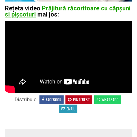
Rețeta video
Prăjitură răcoritoare cu căpșuni
si pișcoturi
mai jos:
Distribuie:
FACEBOOK
PINTEREST
WHATSAPP
EMAIL