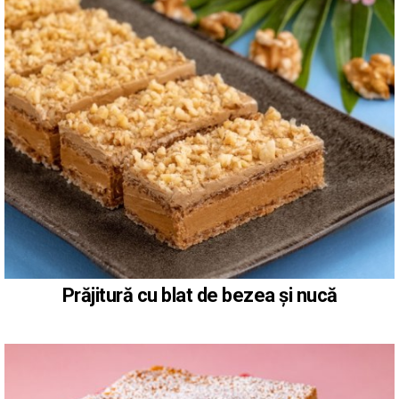
Prăjitură cu blat de bezea și nucă