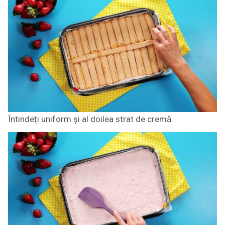
Întindeți uniform și al doilea strat de cremă.