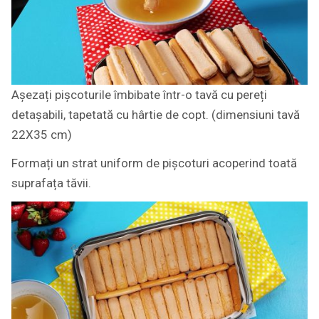
Așezați pișcoturile îmbibate într-o tavă cu pereți
detașabili, tapetată cu hârtie de copt. (dimensiuni tavă
22X35 cm)
Formați un strat uniform de pișcoturi acoperind toată
suprafața tăvii.