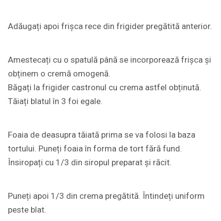
Adăugați apoi frișca rece din frigider pregătită anterior.
Amestecați cu o spatulă până se incorporează frișca și
obținem o cremă omogenă.
Băgați la frigider castronul cu crema astfel obținută.
Tăiați blatul în 3 foi egale.
Foaia de deasupra tăiată prima se va folosi la baza
tortului. Puneți foaia în forma de tort fără fund.
Însiropați cu 1/3 din siropul preparat și răcit.
Puneți apoi 1/3 din crema pregătită. Întindeți uniform
peste blat.