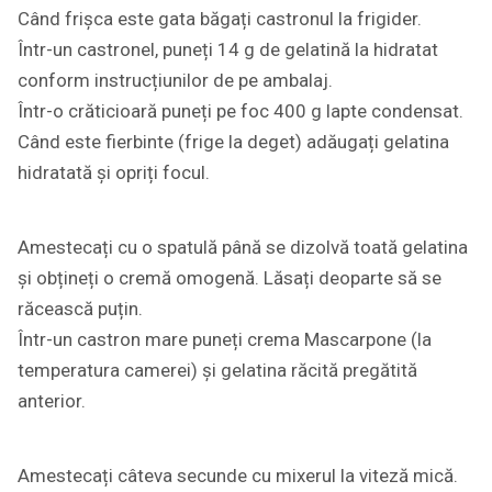
Când frișca este gata băgați castronul la frigider.
Într-un castronel, puneți 14 g de gelatină la hidratat
conform instrucțiunilor de pe ambalaj.
Într-o crăticioară puneți pe foc 400 g lapte condensat.
Când este fierbinte (frige la deget) adăugați gelatina
hidratată și opriți focul.
Amestecați cu o spatulă până se dizolvă toată gelatina
și obțineți o cremă omogenă. Lăsați deoparte să se
răcească puțin.
Într-un castron mare puneți crema Mascarpone (la
temperatura camerei) și gelatina răcită pregătită
anterior.
Amestecați câteva secunde cu mixerul la viteză mică.