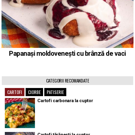
Papanași moldovenești cu brânză de vaci
CATEGORII RECOMANDATE
CARTOFI
CIORBE
PATISERIE
Cartofi carbonara la cuptor
Cartofi țărănești la cuptor