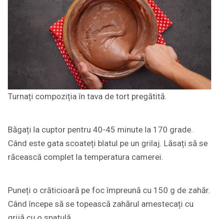
Turnați compoziția în tava de tort pregătită.
Băgați la cuptor pentru 40-45 minute la 170 grade.
Când este gata scoateți blatul pe un grilaj. Lăsați să se
răcească complet la temperatura camerei.
Puneți o crăticioară pe foc împreună cu 150 g de zahăr.
Când începe să se topească zahărul amestecați cu
grijă cu o spatulă.