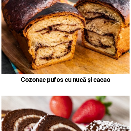
Cozonac pufos cu nucă și cacao