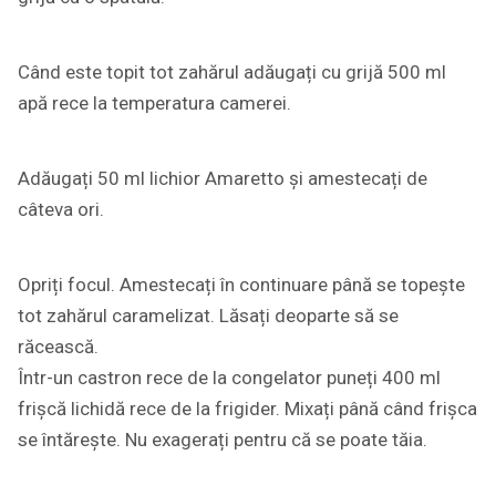
Când este topit tot zahărul adăugați cu grijă 500 ml
apă rece la temperatura camerei.
Adăugați 50 ml lichior Amaretto și amestecați de
câteva ori.
Opriți focul. Amestecați în continuare până se topește
tot zahărul caramelizat. Lăsați deoparte să se
răcească.
Într-un castron rece de la congelator puneți 400 ml
frișcă lichidă rece de la frigider. Mixați până când frișca
se întărește. Nu exagerați pentru că se poate tăia.