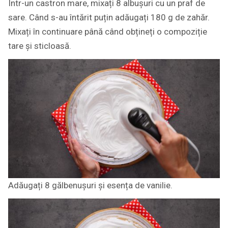
Într-un castron mare, mixați 8 albușuri cu un praf de
sare. Când s-au întărit puțin adăugați 180 g de zahăr.
Mixați în continuare până când obțineți o compoziție
tare și sticloasă.
Adăugați 8 gălbenușuri și esența de vanilie.