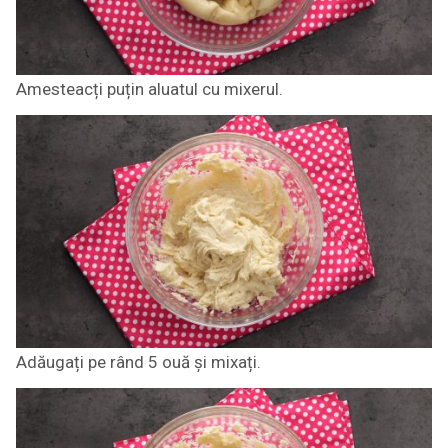
Amesteacți puțin aluatul cu mixerul.
Adăugați pe rând 5 ouă și mixați.