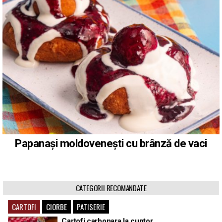
Papanași moldovenești cu brânză de vaci
CATEGORII RECOMANDATE
CARTOFI
CIORBE
PATISERIE
Cartofi carbonara la cuptor