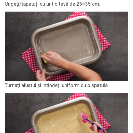
Ungeți/tapetați cu unt o tavă de 25×35 cm.
Turnați aluatul și întindeți uniform cu o spatulă.