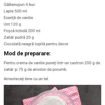
Gălbenușuri 4 buc
Lapte 500 ml
Esență de vanilie
Unt 120 g
Frișcă lichidă 200 ml
Zahăr pudră 20 g
Ciocolată neagră topită pentru decor
Mod de preparare:
Pentru crema de vanilie puneți într-un castron 200 g de
zahăr și 75 g de amidon de porumb.
Amestecați bine cu un tel.