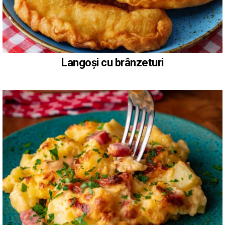
Langoși cu brânzeturi