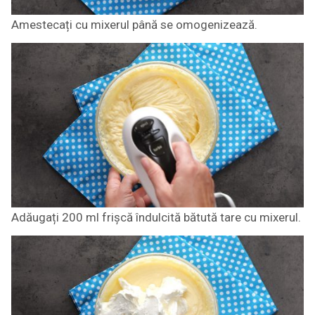
Amestecați cu mixerul până se omogenizează.
Adăugați 200 ml frișcă îndulcită bătută tare cu mixerul.