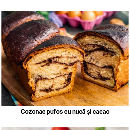
Cozonac pufos cu nucă și cacao