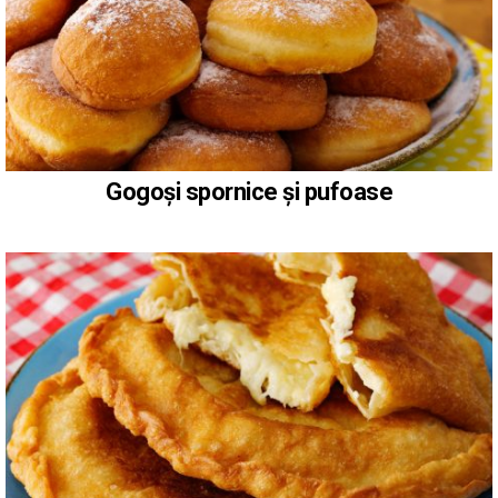
Gogoși spornice și pufoase