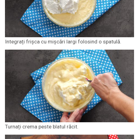
Integrați frișca cu mișcări largi folosind o spatulă.
Turnați crema peste blatul răcit.