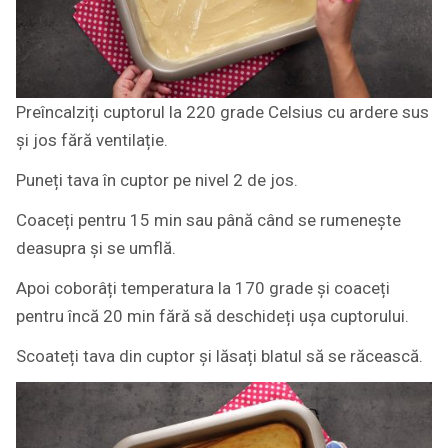
Preîncalziți cuptorul la 220 grade Celsius cu ardere sus
și jos fără ventilație.
Puneți tava în cuptor pe nivel 2 de jos.
Coaceți pentru 15 min sau până când se rumenește
deasupra și se umflă.
Apoi coborâți temperatura la 170 grade și coaceți
pentru încă 20 min fără să deschideți ușa cuptorului.
Scoateți tava din cuptor și lăsați blatul să se răcească.