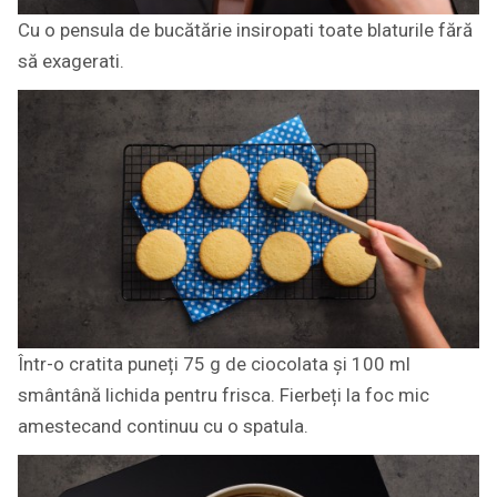
Cu o pensula de bucătărie insiropati toate blaturile fără
să exagerati.
Într-o cratita puneți 75 g de ciocolata și 100 ml
smântână lichida pentru frisca. Fierbeți la foc mic
amestecand continuu cu o spatula.