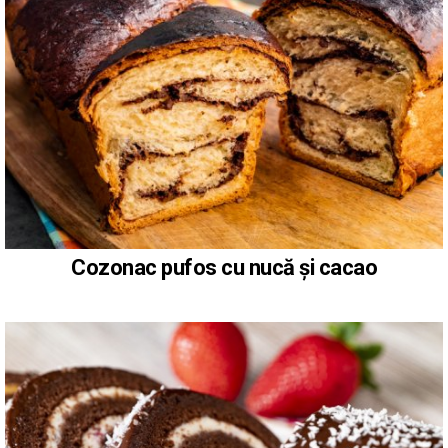
Cozonac pufos cu nucă și cacao