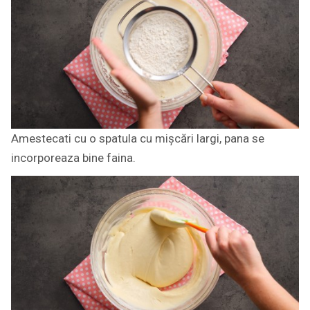
Amestecati cu o spatula cu mișcări largi, pana se
incorporeaza bine faina.