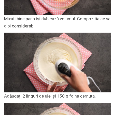
Mixați bine pana își dublează volumul. Compozitia se va
albi considerabil.
Adăugați 2 linguri de ulei și 150 g faina cernuta.