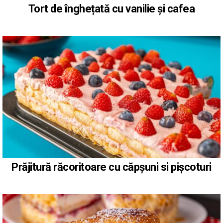
Tort de înghețată cu vanilie și cafea
Prăjitură răcoritoare cu căpșuni si pișcoturi