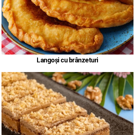
Langoși cu brânzeturi