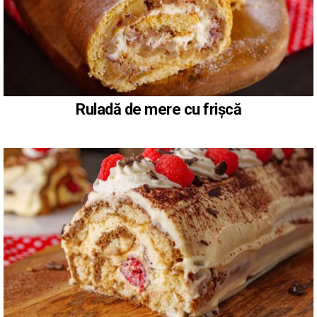
Ruladă de mere cu frișcă