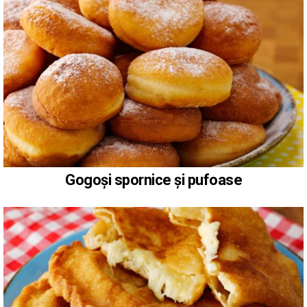
Gogoși spornice și pufoase