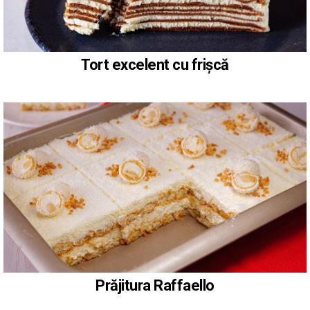
Tort excelent cu frișcă
Prăjitura Raffaello