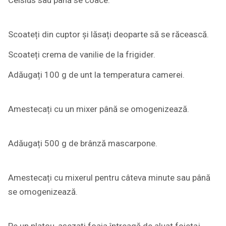
Scoateți din cuptor și lăsați deoparte să se răcească.
Scoateți crema de vanilie de la frigider.
Adăugați 100 g de unt la temperatura camerei.
Amestecați cu un mixer până se omogenizează.
Adăugați 500 g de brânză mascarpone.
Amestecați cu mixerul pentru câteva minute sau până
se omogenizează.
Pe un platou, așezați foaia întreagă de aluat foietaj,