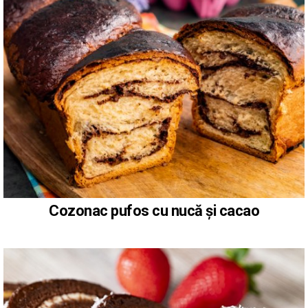
Cozonac pufos cu nucă și cacao