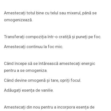
Amestecați totul bine cu telul sau mixerul, până se
omogenizează.
Transferați compoziția într-o cratiță și puneți pe foc.
Amestecați continuu la foc mic.
Când începe să se întărească amestecați energic
pentru a se omogeniza.
Când devine omogenă și tare, opriți focul.
Adăugați esența de vanilie.
Amestecați din nou pentru a incorpora esența de