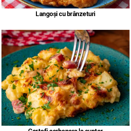
Langoși cu brânzeturi