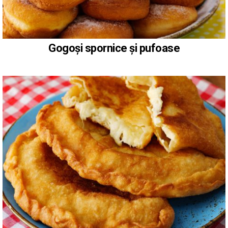
Gogoși spornice și pufoase