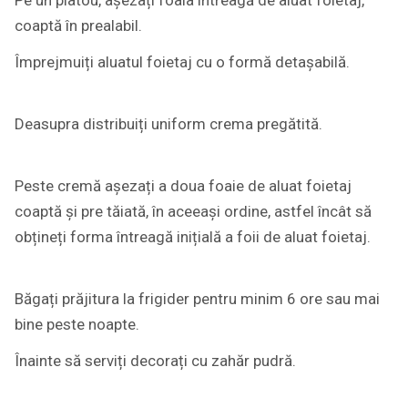
coaptă în prealabil.
Împrejmuiți aluatul foietaj cu o formă detașabilă.
Deasupra distribuiți uniform crema pregătită.
Peste cremă așezați a doua foaie de aluat foietaj
coaptă și pre tăiată, în aceeași ordine, astfel încât să
obțineți forma întreagă inițială a foii de aluat foietaj.
Băgați prăjitura la frigider pentru minim 6 ore sau mai
bine peste noapte.
Înainte să serviți decorați cu zahăr pudră.