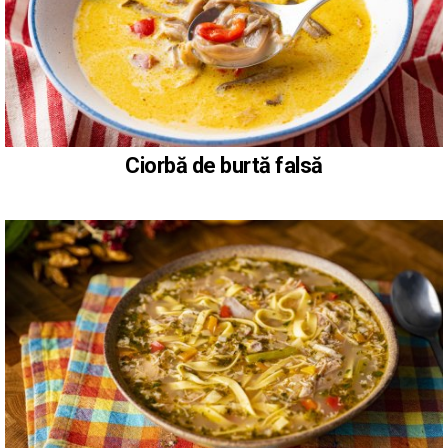
Ciorbă de burtă falsă