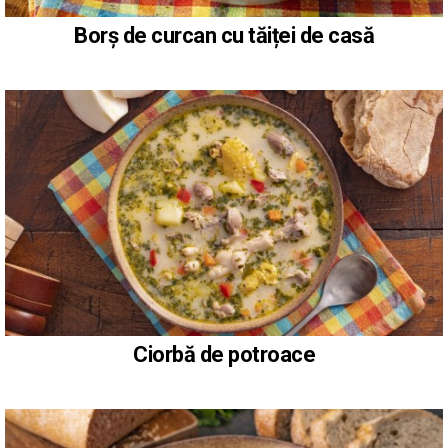
Borș de curcan cu tăiței de casă
Ciorbă de potroace