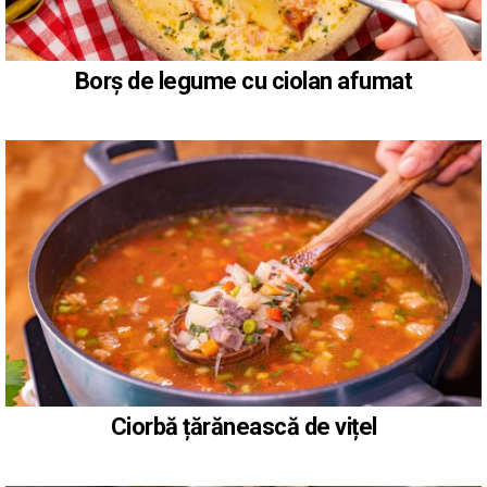
Borș de legume cu ciolan afumat
Ciorbă țărănească de vițel