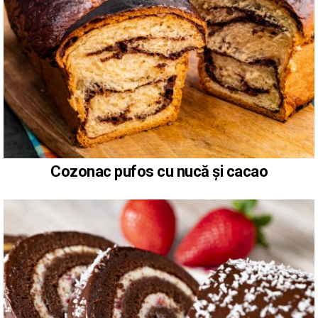
Cozonac pufos cu nucă și cacao