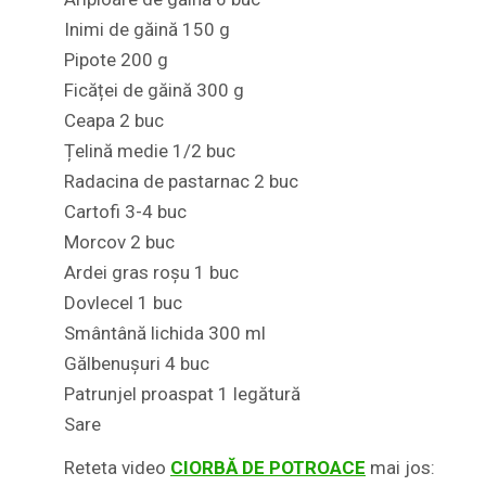
Inimi de găină 150 g
Pipote 200 g
Ficăței de găină 300 g
Ceapa 2 buc
Țelină medie 1/2 buc
Radacina de pastarnac 2 buc
Cartofi 3-4 buc
Morcov 2 buc
Ardei gras roșu 1 buc
Dovlecel 1 buc
Smântână lichida 300 ml
Gălbenușuri 4 buc
Patrunjel proaspat 1 legătură
Sare
Reteta video
CIORBĂ DE POTROACE
mai jos: