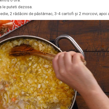
entru o ora.
a le puteti dezosa.
die, 2 rădăcini de păstârnac, 3-4 cartofi și 2 morcovi, apoi 