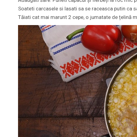
Adaugati sare. Puneti capacul și fierbeți la foc mic p
Soateti carcasele si lasati sa se raceasca putin ca s
Tăiati cat mai marunt 2 cepe, o jumatate de țelină me