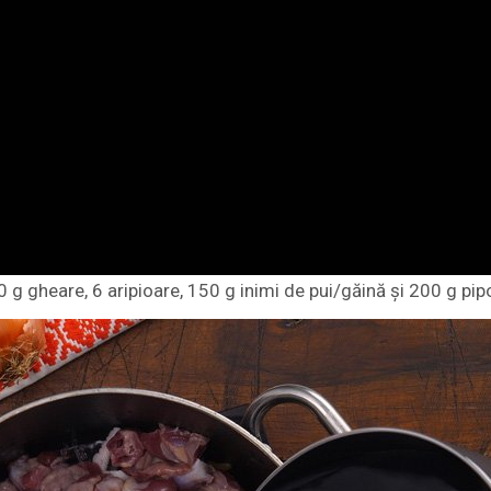
0 g gheare, 6 aripioare, 150 g inimi de pui/găină și 200 g pip