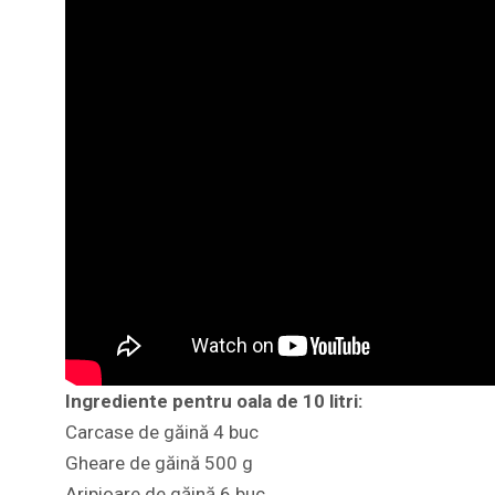
Ingrediente pentru oala de 10 litri:
Carcase de găină 4 buc
Gheare de găină 500 g
Aripioare de găină 6 buc