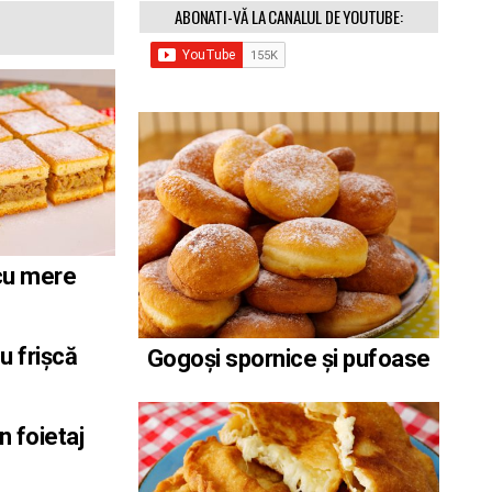
ABONATI-VĂ LA CANALUL DE YOUTUBE:
 cu mere
u frișcă
Gogoși spornice și pufoase
n foietaj