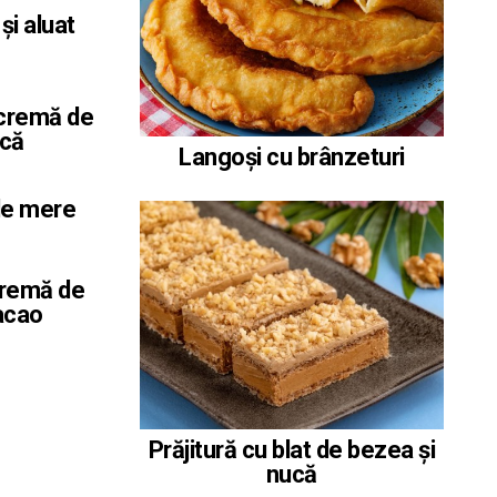
și aluat
 cremă de
șcă
Langoși cu brânzeturi
 de mere
cremă de
cacao
Prăjitură cu blat de bezea și
nucă