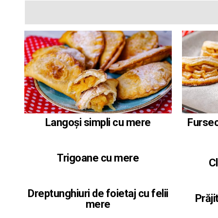
Langoși simpli cu mere
Fursec
Trigoane cu mere
C
Dreptunghiuri de foietaj cu felii
Prăji
mere