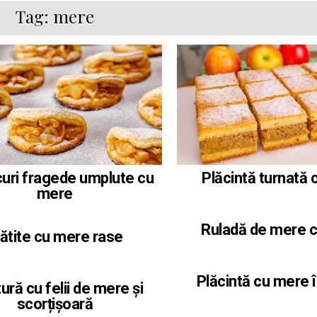
Tag:
mere
uri fragede umplute cu
Plăcintă turnată
mere
Ruladă de mere c
lătite cu mere rase
Plăcintă cu mere î
tură cu felii de mere și
scorțișoară