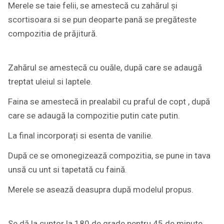
Merele se taie felii, se amestecă cu zahărul și
scortisoara si se pun deoparte pană se pregăteste
compozitia de prăjitură.
Zahărul se amestecă cu ouăle, după care se adaugă
treptat uleiul si laptele.
Faina se amestecă in prealabil cu praful de copt , după
care se adaugă la compozitie putin cate putin.
La final incorporați si esenta de vanilie.
După ce se omonegizează compozitia, se pune in tava
unsă cu unt si tapetată cu faină.
Merele se asează deasupra după modelul propus.
Se dă la cuptor la 180 de grade pentru 45 de minute .