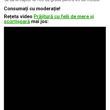
Consumați cu moderație!
Rețeta video
Prăjitură cu felii de mere și
scorțișoară
mai jos: