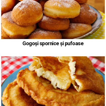
Gogoși spornice și pufoase