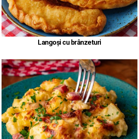
Langoși cu brânzeturi