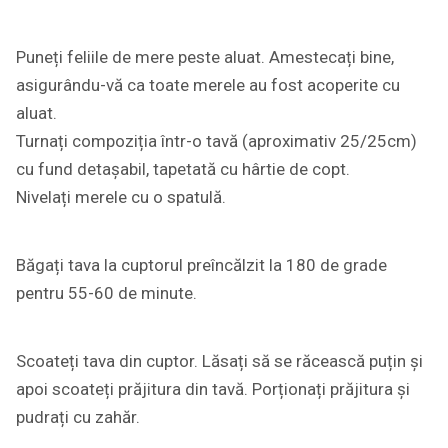
Puneți feliile de mere peste aluat. Amestecați bine,
asigurându-vă ca toate merele au fost acoperite cu
aluat.
Turnați compoziția într-o tavă (aproximativ 25/25cm)
cu fund detașabil, tapetată cu hârtie de copt.
Nivelați merele cu o spatulă.
Băgați tava la cuptorul preîncălzit la 180 de grade
pentru 55-60 de minute.
Scoateți tava din cuptor. Lăsați să se răcească puțin și
apoi scoateți prăjitura din tavă. Porționați prăjitura și
pudrați cu zahăr.