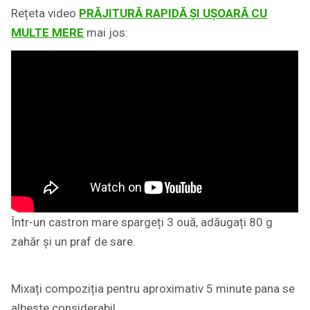
Rețeta video
PRĂJITURĂ RAPIDĂ ȘI UȘOARĂ CU
MULTE MERE
mai jos:
Într-un castron mare spargeți 3 ouă, adăugați 80 g
zahăr și un praf de sare.
Mixați compoziția pentru aproximativ 5 minute pana se
albește considerabil.