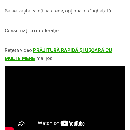
Se servește caldă sau rece, opțional cu înghețată.
Consumați cu moderație!
Rețeta video
PRĂJITURĂ RAPIDĂ ȘI UȘOARĂ CU
MULTE MERE
mai jos: