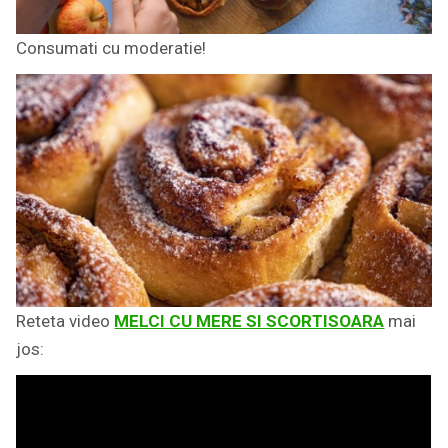
Consumati cu moderatie!
Reteta video
MELCI CU MERE SI SCORTISOARA
mai
jos: