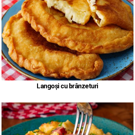
Langoși cu brânzeturi