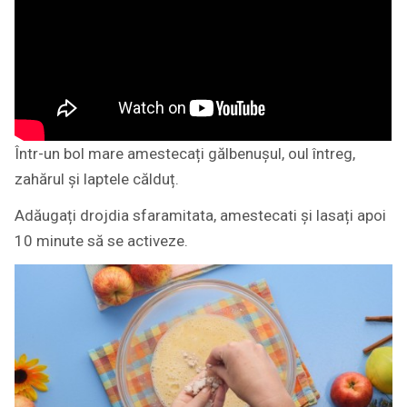
Într-un bol mare amestecați gălbenușul, oul întreg,
zahărul și laptele călduț.
Adăugați drojdia sfaramitata, amestecati și lasați apoi
10 minute să se activeze.