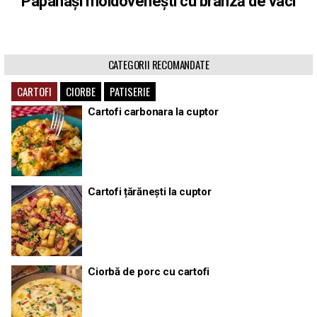
Papanași moldovenești cu brânză de vaci
CATEGORII RECOMANDATE
CARTOFI
CIORBE
PATISERIE
Cartofi carbonara la cuptor
Cartofi țărănești la cuptor
Ciorbă de porc cu cartofi