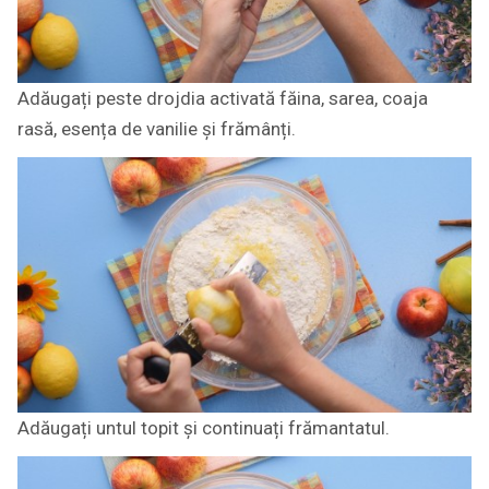
Adăugați peste drojdia activată făina, sarea, coaja
rasă, esența de vanilie și frămânți.
Adăugați untul topit și continuați frămantatul.