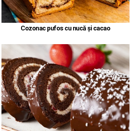
Cozonac pufos cu nucă și cacao