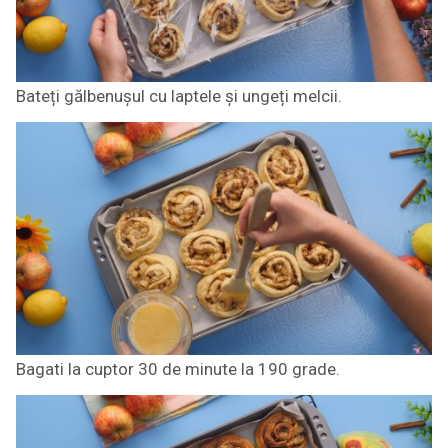
Bateți gălbenușul cu laptele și ungeți melcii.
Bagati la cuptor 30 de minute la 190 grade.