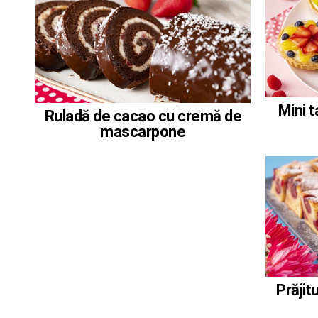
Mini t
Ruladă de cacao cu cremă de
mascarpone
Prăjit