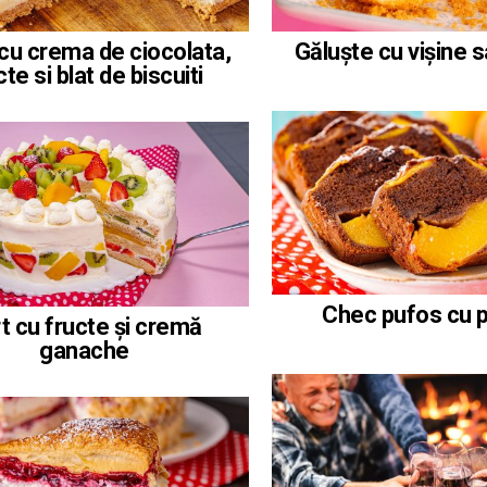
 cu crema de ciocolata,
Găluște cu vișine s
cte si blat de biscuiti
Chec pufos cu p
t cu fructe și cremă
ganache