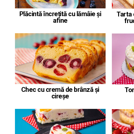
Plăcintă încrețită cu lămâie și
Tarta
afine
fru
Chec cu cremă de brânză și
Tor
cireșe