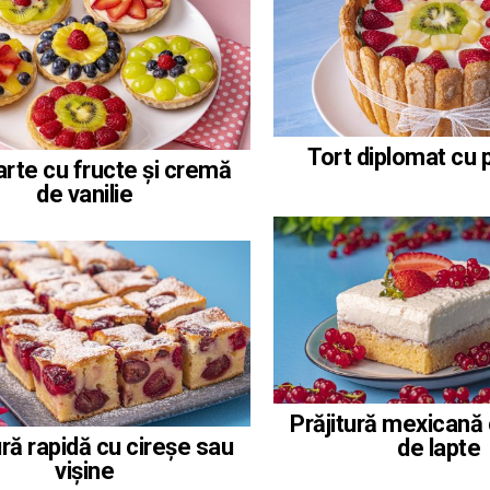
Tort diplomat cu p
arte cu fructe și cremă
de vanilie
Prăjitură mexicană c
ură rapidă cu cireșe sau
de lapte
vișine