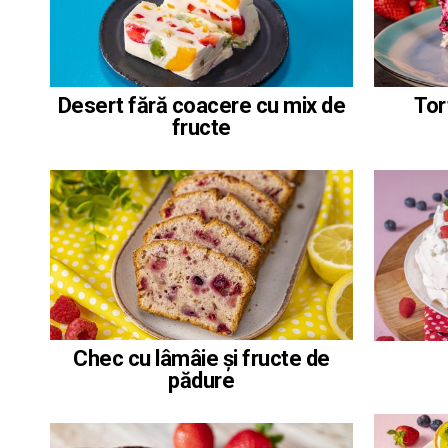
Desert fără coacere cu mix de
Tor
fructe
Chec cu lâmâie și fructe de
pădure