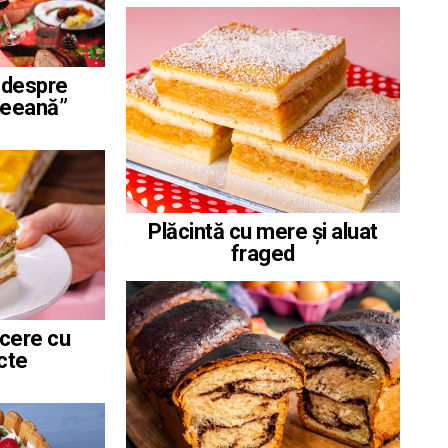
i despre
neeană”
Plăcintă cu mere și aluat
fraged
acere cu
ucte