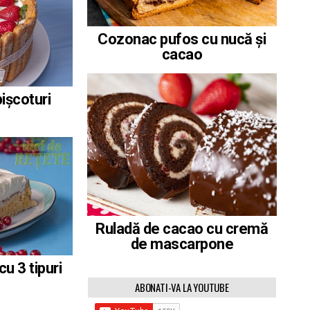
Cozonac pufos cu nucă și
cacao
ișcoturi
Ruladă de cacao cu cremă
de mascarpone
u 3 tipuri
ABONATI-VA LA YOUTUBE