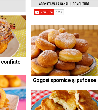
ABONATI-VĂ LA CANALUL DE YOUTUBE:
 confiate
Gogoși spornice și pufoase