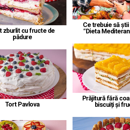
Ce trebuie să ști
t zburlit cu fructe de
“Dieta Meditera
pădure
Prăjitură fără co
Tort Pavlova
biscuiți și fr