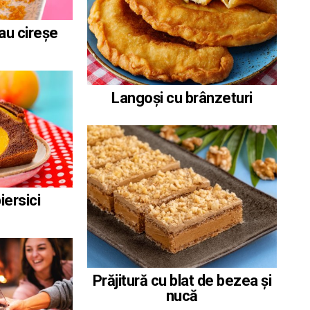
au cireșe
Langoși cu brânzeturi
iersici
Prăjitură cu blat de bezea și
nucă