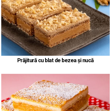
Prăjitură cu blat de bezea și nucă