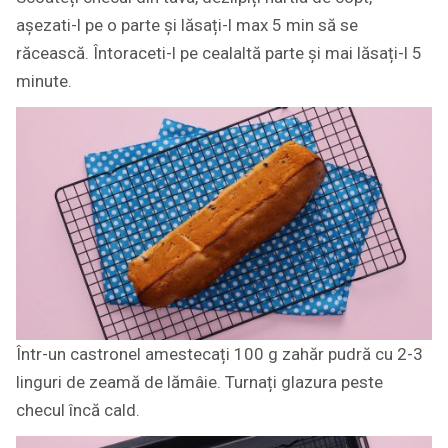
așezati-l pe o parte și lăsați-l max 5 min să se
răcească. Întoraceti-l pe cealaltă parte și mai lăsați-l 5
minute.
Într-un castronel amestecați 100 g zahăr pudră cu 2-3
linguri de zeamă de lămâie. Turnați glazura peste
checul încă cald.