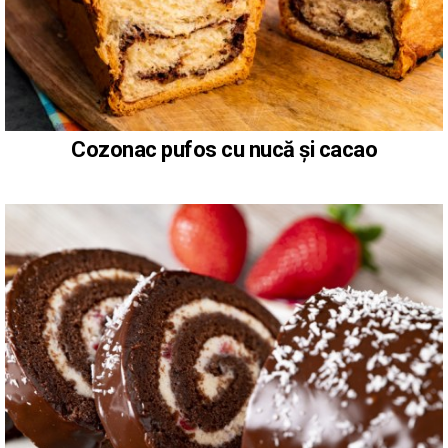
Cozonac pufos cu nucă și cacao