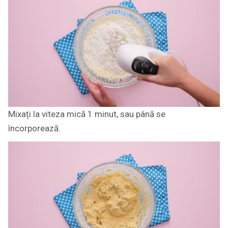
Mixați la viteza mică 1 minut, sau până se
încorporează.