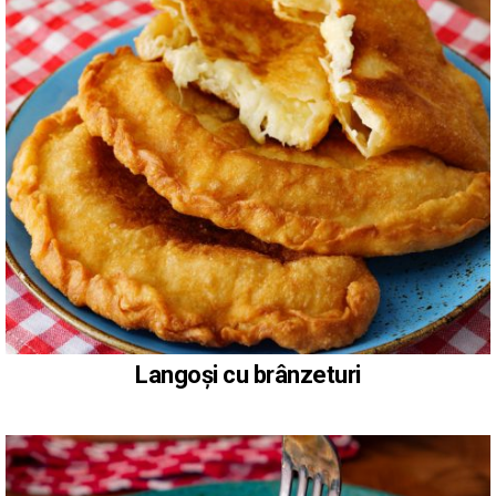
Langoși cu brânzeturi