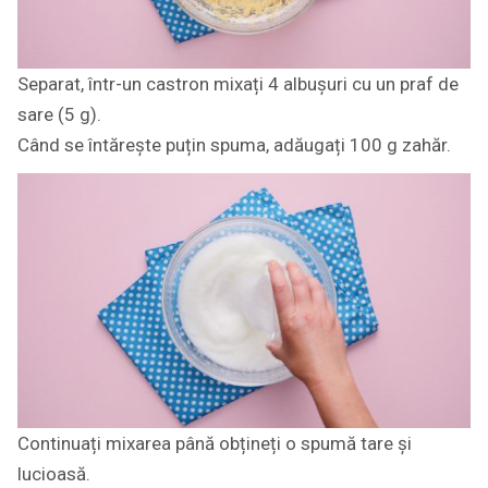
Separat, într-un castron mixați 4 albușuri cu un praf de
sare (5 g).
Când se întărește puțin spuma, adăugați 100 g zahăr.
Continuați mixarea până obțineți o spumă tare și
lucioasă.