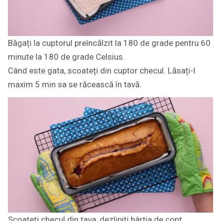
Băgați la cuptorul preîncălzit la 180 de grade pentru 60
minute la 180 de grade Celsius.
Când este gata, scoateți din cuptor checul. Lăsați-l
maxim 5 min sa se răcească în tavă.
Scoateți checul din tava, dezlipiți hârtia de copt,