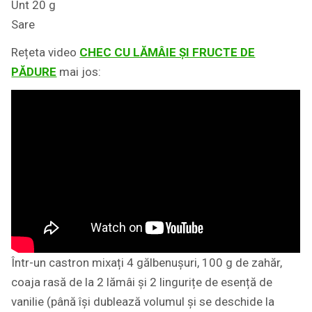
Unt 20 g
Sare
Rețeta video
CHEC CU LĂMÂIE ȘI FRUCTE DE
PĂDURE
mai jos:
Într-un castron mixați 4 gălbenușuri, 100 g de zahăr,
coaja rasă de la 2 lămâi și 2 lingurițe de esență de
vanilie (până își dublează volumul și se deschide la