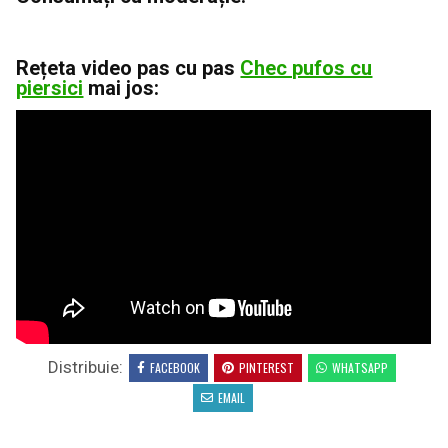
Rețeta video pas cu pas
Chec pufos cu
piersici
mai jos:
Distribuie:
FACEBOOK
PINTEREST
WHATSAPP
EMAIL