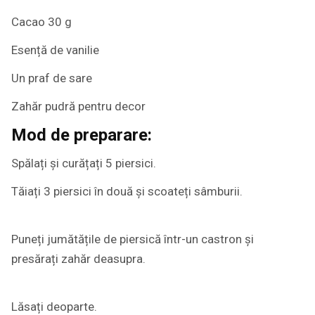
Cacao 30 g
Esență de vanilie
Un praf de sare
Zahăr pudră pentru decor
Mod de preparare:
Spălați și curățați 5 piersici.
Tăiați 3 piersici în două și scoateți sâmburii.
Puneți jumătățile de piersică într-un castron și
presărați zahăr deasupra.
Lăsați deoparte.