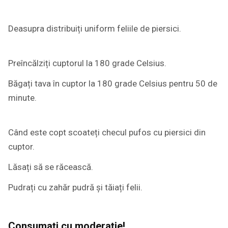
Deasupra distribuiți uniform feliile de piersici.
Preîncălziți cuptorul la 180 grade Celsius.
Băgați tava în cuptor la 180 grade Celsius pentru 50 de
minute.
Când este copt scoateți checul pufos cu piersici din
cuptor.
Lăsați să se răcească.
Pudrați cu zahăr pudră și tăiați felii.
Consumați cu moderație!