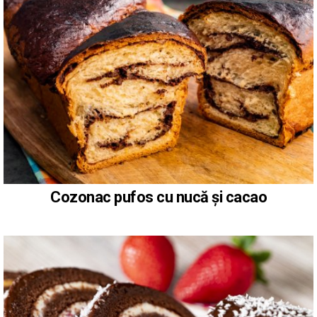
Cozonac pufos cu nucă și cacao