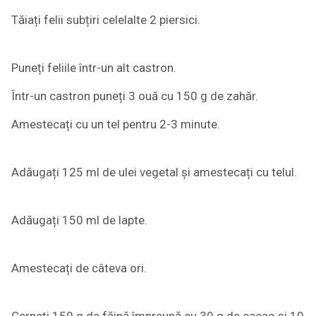
Tăiați felii subțiri celelalte 2 piersici.
Puneți feliile într-un alt castron.
Într-un castron puneți 3 ouă cu 150 g de zahăr.
Amestecați cu un tel pentru 2-3 minute.
Adăugați 125 ml de ulei vegetal și amestecați cu telul.
Adăugați 150 ml de lapte.
Amestecați de câteva ori.
Cerneți 150 g de făină împreună cu 30 g de cacao și 10