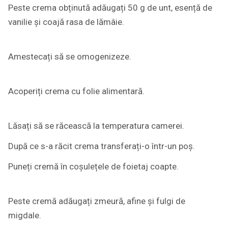
Peste crema obținută adăugați 50 g de unt, esență de
vanilie și coajă rasa de lămâie.
Amestecați să se omogenizeze.
Acoperiți crema cu folie alimentară.
Lăsați să se răcească la temperatura camerei.
După ce s-a răcit crema transferați-o într-un poș.
Puneți cremă în coșulețele de foietaj coapte.
Peste cremă adăugați zmeură, afine și fulgi de
migdale.