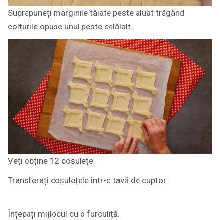
Suprapuneți marginile tăiate peste aluat trăgând
colțurile opuse unul peste celălalt.
Veți obține 12 coșulețe.
Transferați coșulețele într-o tavă de cuptor.
Înțepați mijlocul cu o furculiță.