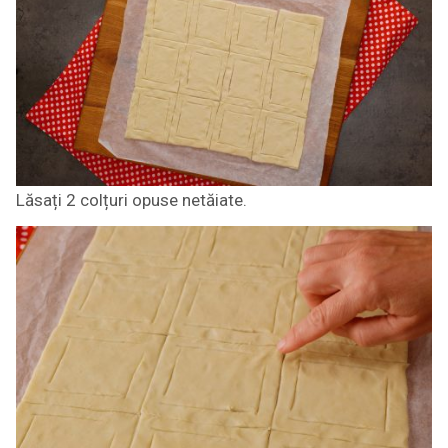
Lăsați 2 colțuri opuse netăiate.