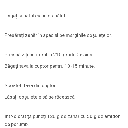
Ungeți aluatul cu un ou bătut.
Presărați zahăr în special pe marginile coșulețelor.
Preîncălziți cuptorul la 210 grade Celsius.
Băgați tava la cuptor pentru 10-15 minute.
Scoateți tava din cuptor.
Lăsați coșulețele să se răcească.
Într-o cratiță puneți 120 g de zahăr cu 50 g de amidon
de porumb.