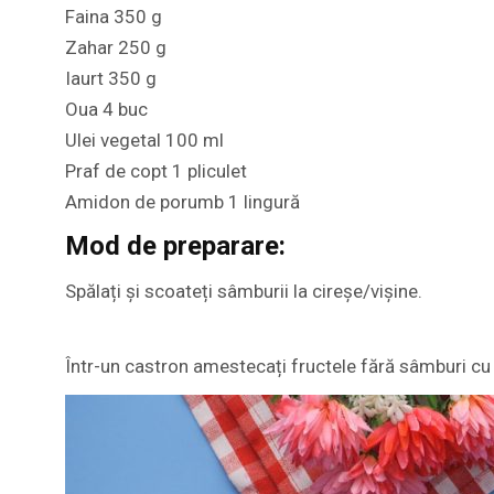
Faina 350 g
Zahar 250 g
Iaurt 350 g
Oua 4 buc
Ulei vegetal 100 ml
Praf de copt 1 pliculet
Amidon de porumb 1 lingură
Mod de preparare:
Spălați și scoateți sâmburii la cireșe/vișine.
Într-un castron amestecați fructele fără sâmburi cu