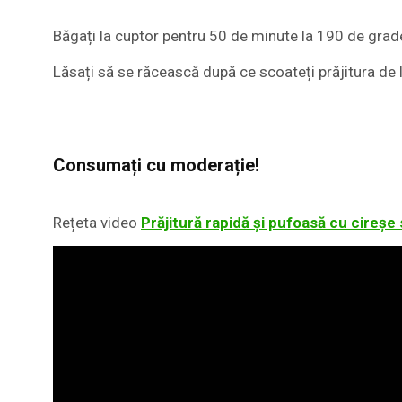
Băgați la cuptor pentru 50 de minute la 190 de grade
Lăsați să se răcească după ce scoateți prăjitura de la
Consumați cu moderație!
Rețeta video
Prăjitură rapidă și pufoasă cu cireșe 