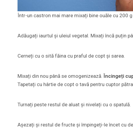
Într-un castron mai mare mixați bine ouăle cu 200 g
Adăugați iaurtul și uleiul vegetal. Mixați încă puțin
Cerneți cu o sită făina cu praful de copt și sarea.
Mixați din nou până se omogenizează.
Încingeți cu
Tapetați cu hârtie de copt o tavă pentru cuptor pătra
Turnați peste restul de aluat și nivelați cu o spatulă.
Așezați și restul de fructe și împingeți-le încet cu de