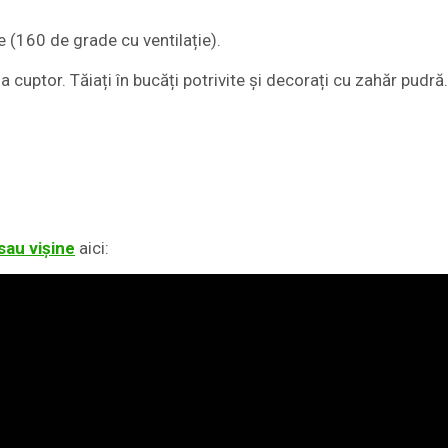
 (160 de grade cu ventilație).
 cuptor. Tăiați în bucăți potrivite și decorați cu zahăr pudră.
sau vișine
aici: