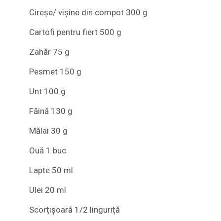
Cireșe/ vișine din compot 300 g
Cartofi pentru fiert 500 g
Zahăr 75 g
Pesmet 150 g
Unt 100 g
Făină 130 g
Mălai 30 g
Ouă 1 buc
Lapte 50 ml
Ulei 20 ml
Scorțișoară 1/2 linguriță