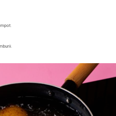
ompot.
mburii.
.