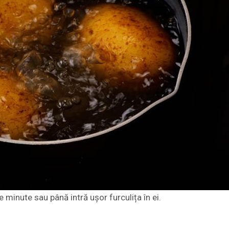
 minute sau până intră ușor furculița în ei.