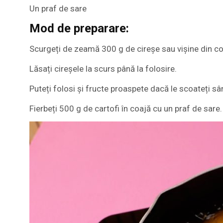
Un praf de sare
Mod de preparare:
Scurgeți de zeamă 300 g de cireșe sau vișine din c
Lăsați cireșele la scurs până la folosire.
Puteți folosi și fructe proaspete dacă le scoateți sâ
Fierbeți 500 g de cartofi în coajă cu un praf de sare