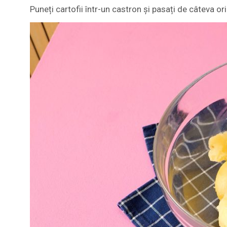
Puneți cartofii într-un castron și pasați de câteva ori