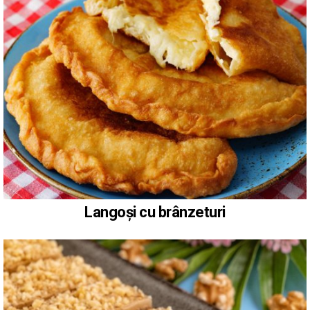
Langoși cu brânzeturi