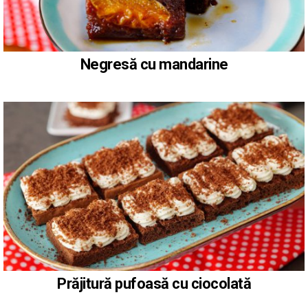
Negresă cu mandarine
Prăjitură pufoasă cu ciocolată