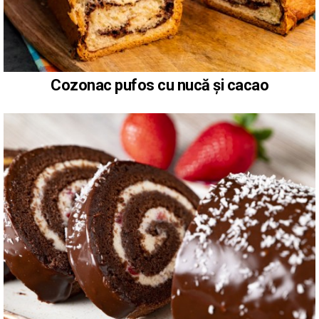
Cozonac pufos cu nucă și cacao