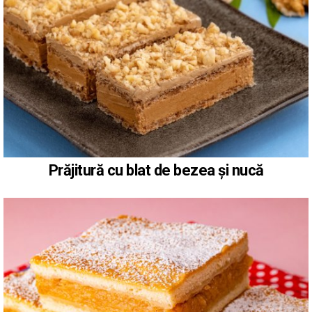
Prăjitură cu blat de bezea și nucă