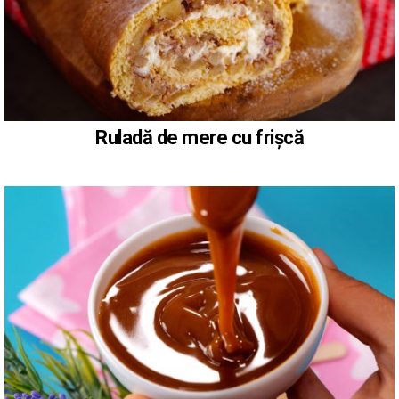
Ruladă de mere cu frișcă