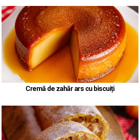
Cremă de zahăr ars cu biscuiți