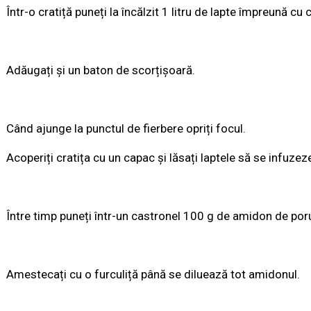
Într-o cratiță puneți la încălzit 1 litru de lapte împreună c
Adăugați și un baton de scorțișoară.
Când ajunge la punctul de fierbere opriți focul.
Acoperiți cratița cu un capac și lăsați laptele să se infuze
Între timp puneți într-un castronel 100 g de amidon de por
Amestecați cu o furculiță până se diluează tot amidonul.