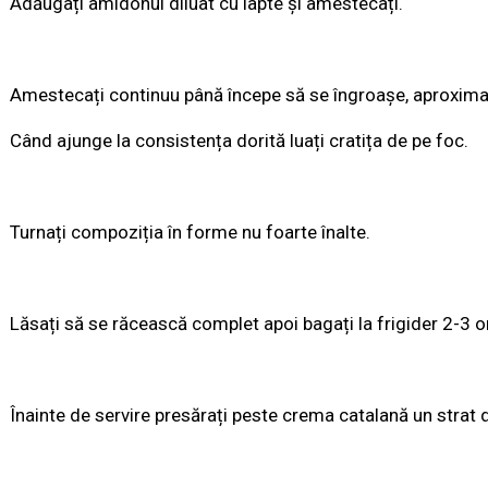
Adăugați amidonul diluat cu lapte și amestecați.
Amestecați continuu până începe să se îngroașe, aproxima
Când ajunge la consistența dorită luați cratița de pe foc.
Turnați compoziția în forme nu foarte înalte.
Lăsați să se răcească complet apoi bagați la frigider 2-3 o
Înainte de servire presărați peste crema catalană un strat 