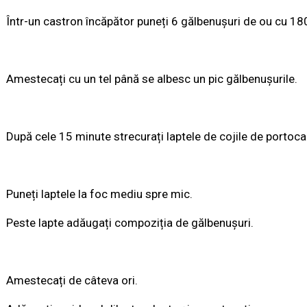
Într-un castron încăpător puneți 6 gălbenușuri de ou cu 18
Amestecați cu un tel până se albesc un pic gălbenușurile.
După cele 15 minute strecurați laptele de cojile de portoca
Puneți laptele la foc mediu spre mic.
Peste lapte adăugați compoziția de gălbenușuri.
Amestecați de câteva ori.