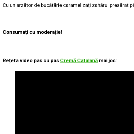
Cu un arzător de bucătărie caramelizați zahărul presărat 
Consumați cu moderație!
Rețeta video pas cu pas
Cremă Catalană
mai jos: