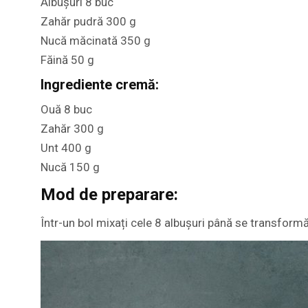
Albușuri 8 buc
Zahăr pudră 300 g
Nucă măcinată 350 g
Făină 50 g
Ingrediente cremă:
Ouă 8 buc
Zahăr 300 g
Unt 400 g
Nucă 150 g
Mod de preparare:
Într-un bol mixați cele 8 albușuri până se transform