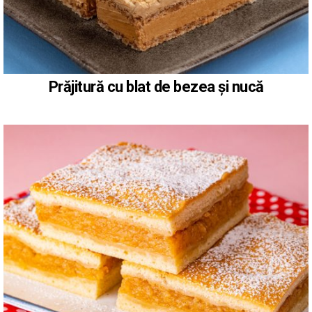
Prăjitură cu blat de bezea și nucă