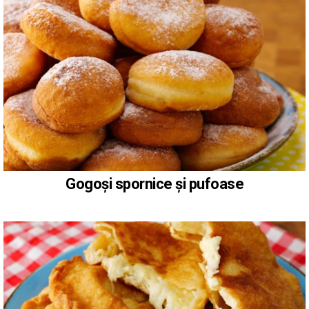
Gogoși spornice și pufoase