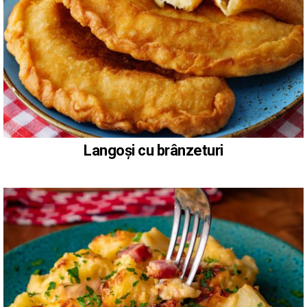
Langoși cu brânzeturi