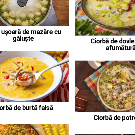
 ușoară de mazăre cu
găluște
Ciorbă de dovle
afumătur
orbă de burtă falsă
Ciorbă de pot