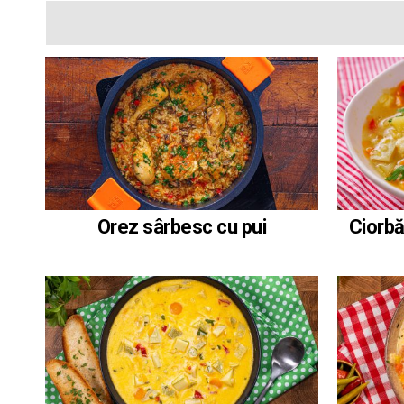
Orez sârbesc cu pui
Ciorbă