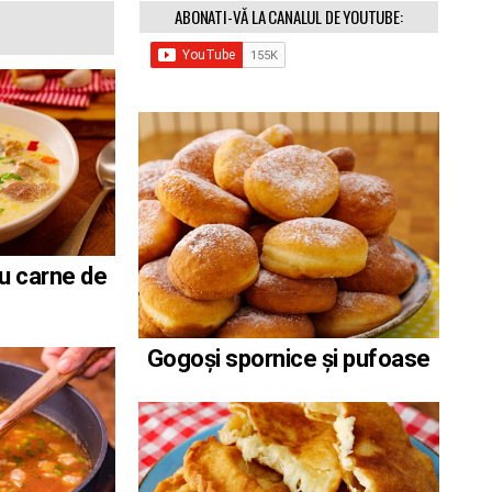
ABONATI-VĂ LA CANALUL DE YOUTUBE:
u carne de
Gogoși spornice și pufoase