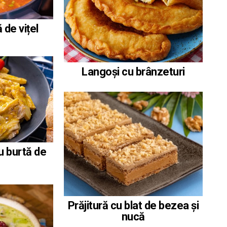
 de vițel
Langoși cu brânzeturi
u burtă de
Prăjitură cu blat de bezea și
nucă