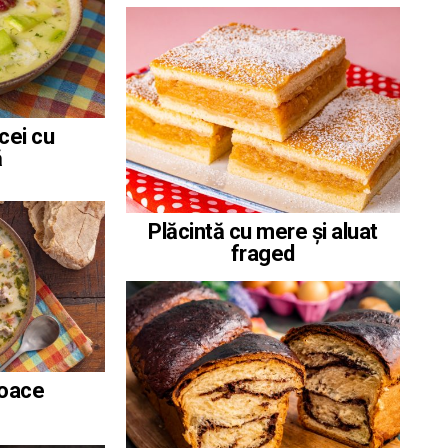
cei cu
ă
Plăcintă cu mere și aluat
fraged
roace