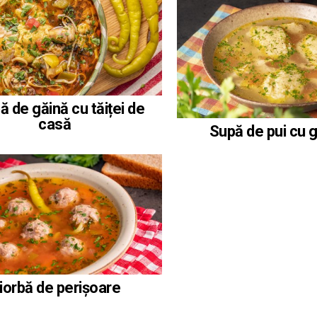
ă de găină cu tăiței de
casă
Supă de pui cu 
iorbă de perișoare