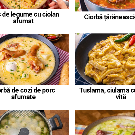
 de legume cu ciolan
Ciorbă țărănească
afumat
Tuslama, ciulama c
orbă de cozi de porc
vită
afumate