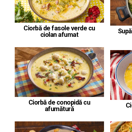
Ciorbă de fasole verde cu
Supă
ciolan afumat
Ciorbă de conopidă cu
Ci
afumătură