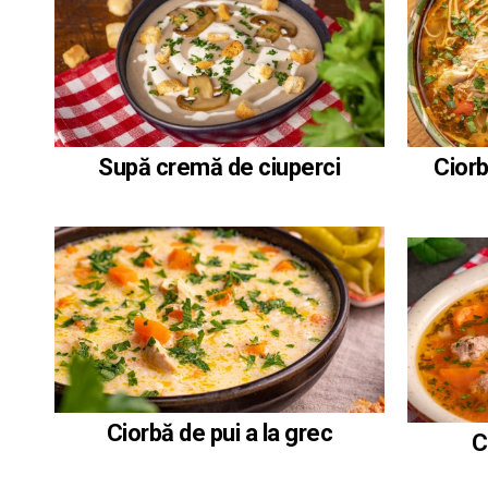
Ciorb
Supă cremă de ciuperci
Ciorbă de pui a la grec
C