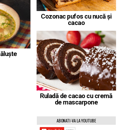
Cozonac pufos cu nucă și
cacao
găluște
Ruladă de cacao cu cremă
de mascarpone
ABONATI-VA LA YOUTUBE