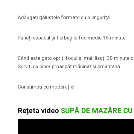
Adăugați găluștele formate cu o linguriță.
Puneți capacul și fierbeți la foc mediu 15 minute.
Când este gata opriți focul și mai lăsați 30 minute 
Serviți cu piper proaspăt măcinat și smântână.
Consumați cu moderație!
Rețeta video
SUPĂ DE MAZĂRE CU