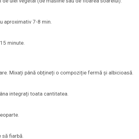
i de ulei vegetal (de măsline sau de floarea soarelui).
ru aproximativ 7-8 min.
u 15 minute.
sare. Mixați până obțineți o compoziție fermă și albicioasă.
âna integrați toata cantitatea.
deoparte.
 să fiarbă.