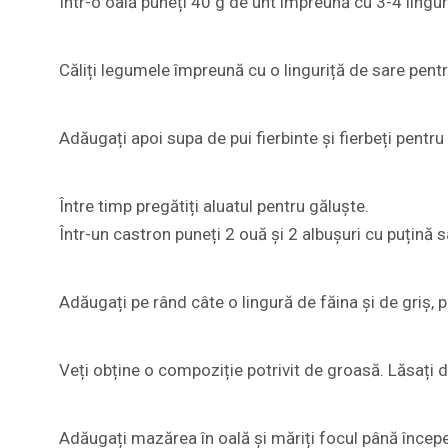
Într-o oală puneți 40 g de unt împreună cu 3-4 lingur
Căliți legumele împreună cu o linguriță de sare pent
Adăugați apoi supa de pui fierbinte și fierbeți pentr
Între timp pregătiți aluatul pentru găluște.
Într-un castron puneți 2 ouă și 2 albușuri cu puțină 
Adăugați pe rând câte o lingură de făina și de griș, p
Veți obține o compoziție potrivit de groasă. Lăsați 
Adăugați mazărea în oală și măriți focul până începe