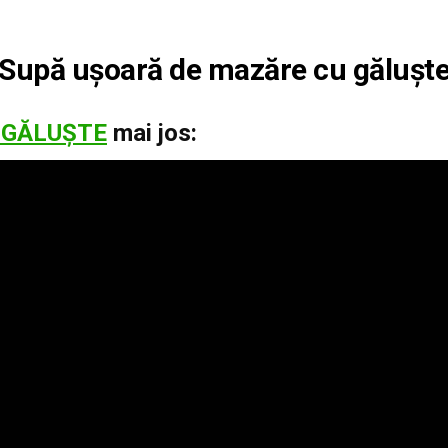
Supă ușoară de mazăre cu gălușt
 GĂLUȘTE
mai jos: