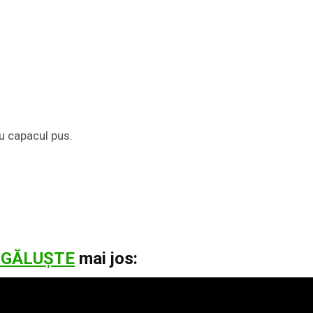
cu capacul pus.
 GĂLUȘTE
mai jos: