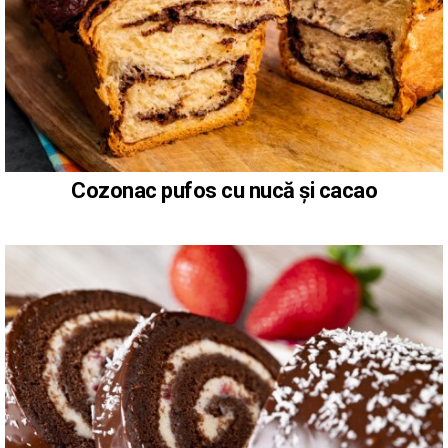
Cozonac pufos cu nucă și cacao