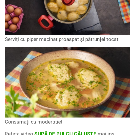
Serviți cu piper macinat proaspat și pătrunjel tocat.
Consumați cu moderatie!
Reteta video
SUPĂ DE PUI CU GĂLUȘTE
mai jos: