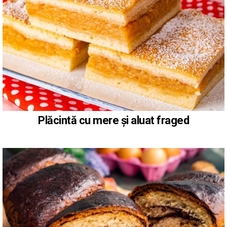
Plăcintă cu mere și aluat fraged