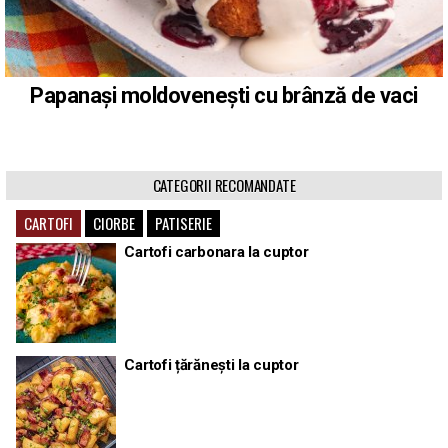
Papanași moldovenești cu brânză de vaci
CATEGORII RECOMANDATE
CARTOFI
CIORBE
PATISERIE
Cartofi carbonara la cuptor
Cartofi țărănești la cuptor