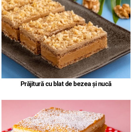
Prăjitură cu blat de bezea și nucă