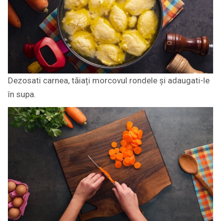
Dezosati carnea, tăiați morcovul rondele și adaugati-le
în supa.