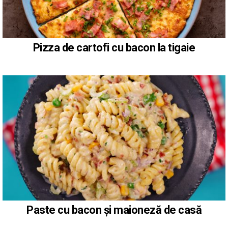
Pizza de cartofi cu bacon la tigaie
Paste cu bacon și maioneză de casă