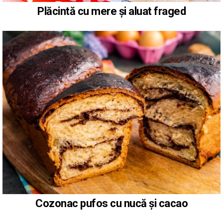
Plăcintă cu mere și aluat fraged
Cozonac pufos cu nucă și cacao