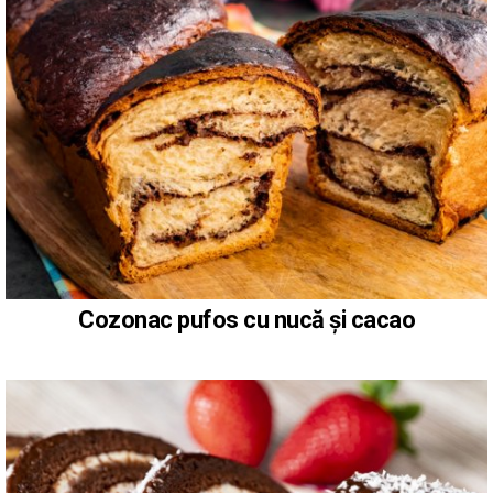
Cozonac pufos cu nucă și cacao