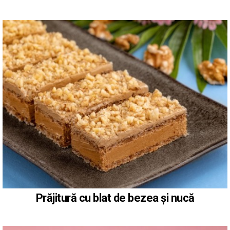
Prăjitură cu blat de bezea și nucă