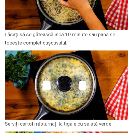
Lăsați să se gătească încă 10 minute sau până se
topește complet cașcavalul.
Serviți cartofi răsturnați la tigaie cu salată verde.