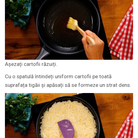
Așezați cartofii răzuiți.
Cu o spatulă întindeți uniform cartofii pe toată
suprafața tigăii și apăsați să se formeze un strat dens.