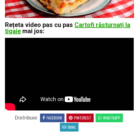
Rețeta video pas cu pas
Cartofi răsturnați la
tigaie
mai jos:
Distribuie:
FACEBOOK
PINTEREST
WHATSAPP
EMAIL