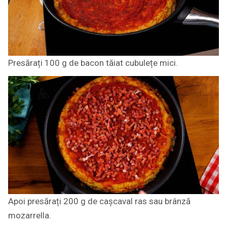
Presărați 100 g de bacon tăiat cubulețe mici.
Apoi presărați 200 g de cașcaval ras sau brânză
mozarrella.