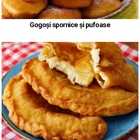
Gogoși spornice și pufoase