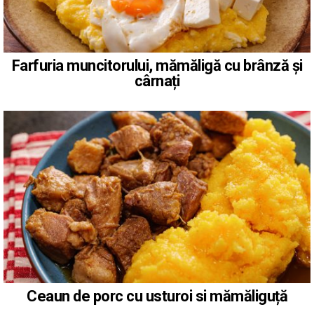
Farfuria muncitorului, mămăligă cu brânză și
cârnați
Ceaun de porc cu usturoi si mămăliguță