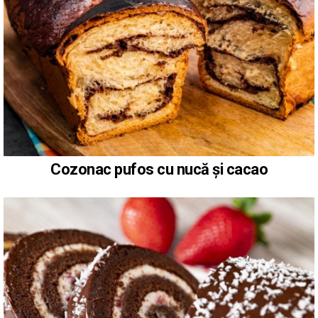
Cozonac pufos cu nucă și cacao