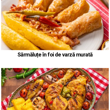
Sărmăluțe în foi de varză murată