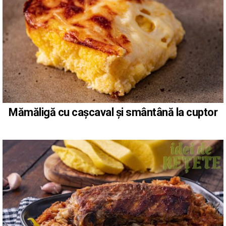
Mămăligă cu cașcaval și smântână la cuptor