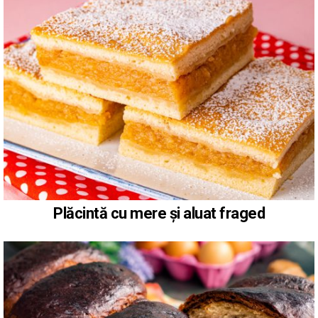
Plăcintă cu mere și aluat fraged