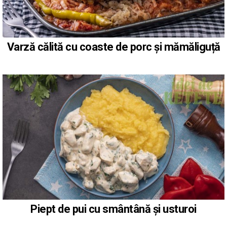
Varză călită cu coaste de porc și mămăliguță
Piept de pui cu smântână și usturoi