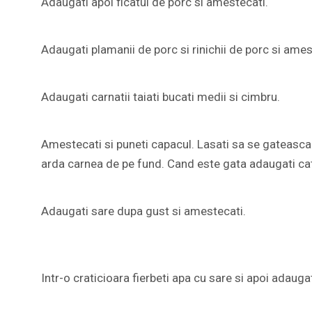
Adaugati apoi ficatul de porc si amestecati.
Adaugati plamanii de porc si rinichii de porc si ames
Adaugati carnatii taiati bucati medii si cimbru.
Amestecati si puneti capacul. Lasati sa se gateasca
arda carnea de pe fund. Cand este gata adaugati catei
Adaugati sare dupa gust si amestecati.
Intr-o craticioara fierbeti apa cu sare si apoi adaug