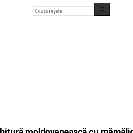
Search
hitură moldovenească cu mămăli