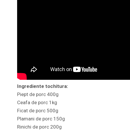
Ingrediente tochitura:
Piept de porc 400g
Ceafa de porc 1kg
Ficat de porc 500g
Plamani de porc 150g
Rinichi de porc 200g