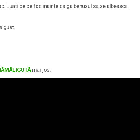
apac. Luati de pe foc inainte ca galbenusul sa se albeasca.
a gust.
MĂMĂLIGUȚĂ
mai jos: