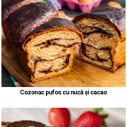
Cozonac pufos cu nucă și cacao