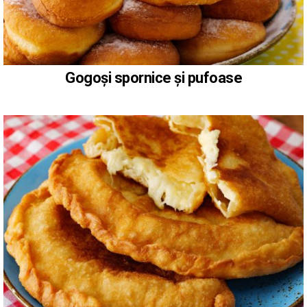
Gogoși spornice și pufoase