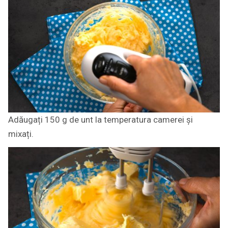
Adăugați 150 g de unt la temperatura camerei și
mixați.