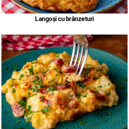
Langoși cu brânzeturi