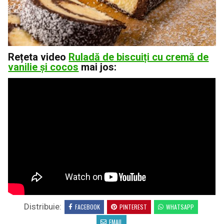
Rețeta video
Ruladă de biscuiți cu cremă de
vanilie și cocos
mai jos:
Distribuie:
FACEBOOK
PINTEREST
WHATSAPP
EMAIL