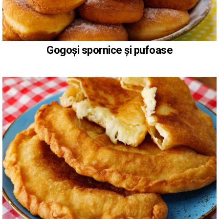
Gogoși spornice și pufoase