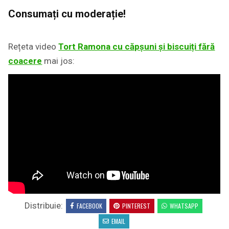
Consumați cu moderație!
Rețeta video
Tort Ramona cu căpșuni și biscuiți fără
coacere
mai jos:
Distribuie:
FACEBOOK
PINTEREST
WHATSAPP
EMAIL