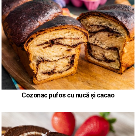
Cozonac pufos cu nucă și cacao