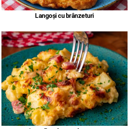
Langoși cu brânzeturi