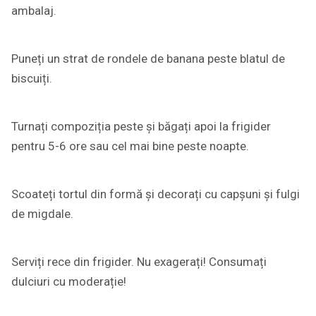
ambalaj.
Puneți un strat de rondele de banana peste blatul de
biscuiți.
Turnați compoziția peste și băgați apoi la frigider
pentru 5-6 ore sau cel mai bine peste noapte.
Scoateți tortul din formă și decorați cu capșuni și fulgi
de migdale.
Serviți rece din frigider. Nu exagerați! Consumați
dulciuri cu moderație!