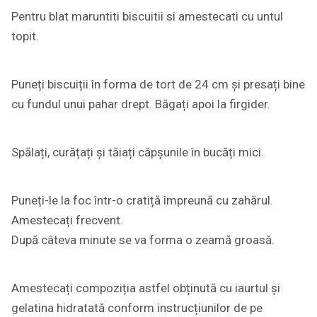
Pentru blat maruntiti biscuitii si amestecati cu untul
topit.
Puneți biscuiții în forma de tort de 24 cm și presați bine
cu fundul unui pahar drept. Băgați apoi la firgider.
Spălați, curățați și tăiați căpșunile în bucăți mici.
Puneți-le la foc într-o cratiță împreună cu zahărul.
Amestecați frecvent.
După câteva minute se va forma o zeamă groasă.
Amestecați compoziția astfel obținută cu iaurtul și
gelatina hidratată conform instrucțiunilor de pe