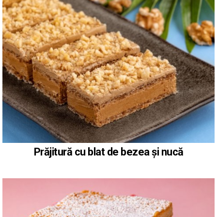
Prăjitură cu blat de bezea și nucă