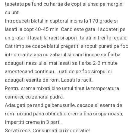
tapetata pe fund cu hartie de copt si unsa pe margini
cu unt.
Introduceti blatul in cuptorul incins la 170 grade si
lasati la copt 40-45 min. Cand este gata il scoateti pe
un gratar il lasati la racit si apoi il taiati in trei foi egale.
Cat timp se coace blatul pregatiti siropul: puneti pe foc
intr o cratita apa cu zaharul si cand incepe sa fiarba
adaugati ness-ul si mai lasati sa fiarba 2-3 minute
amestecand continuu. Luati de pe foc siropul si
adaugati esenta de rom. Lasati la racit.
Pentru crema mixati bine untul tinut la temperatura
camerei, cu zaharul pudra.
Adaugati pe rand galbenusurile, cacaoa si esenta de
rom mixand pana obtineti o crema fina si spumoasa.
Impartiti crema in 3 parti.
Serviti rece. Consumati cu moderatie!