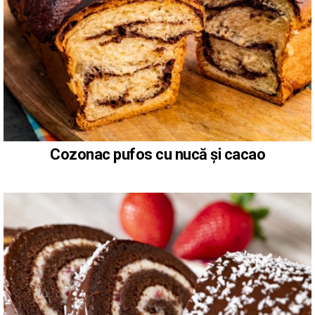
Cozonac pufos cu nucă și cacao