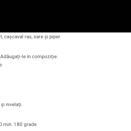
, cașcaval ras, sare și piper.
. Adăugați-le în compoziție.
e.
i nivelați.
30 min. 180 grade.