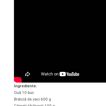
Ingrediente:
Ouă 10 buc
Brânză de vaci 600 g
Cârnați țărănești 100 g