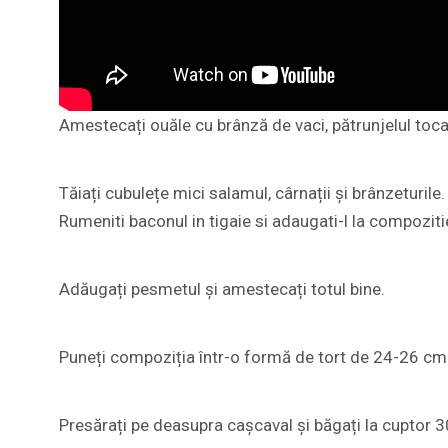
Amestecați ouăle cu brânză de vaci, pătrunjelul tocat
Tăiați cubulețe mici salamul, cârnații și brânzeturile
Rumeniti baconul in tigaie si adaugati-l la compoziti
Adăugați pesmetul și amestecați totul bine.
Puneți compoziția într-o formă de tort de 24-26 cm ș
Presărați pe deasupra cașcaval și băgați la cuptor 