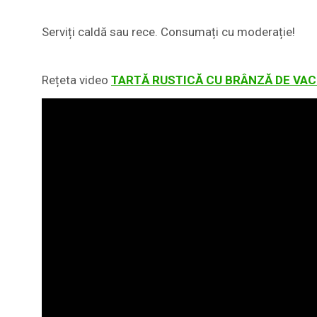
Serviți caldă sau rece. Consumați cu moderație!
Rețeta video
TARTĂ RUSTICĂ CU BRÂNZĂ DE VACI