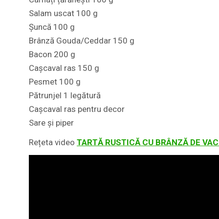
Salam uscat 100 g
Șuncă 100 g
Brânză Gouda/Ceddar 150 g
Bacon 200 g
Cașcaval ras 150 g
Pesmet 100 g
Pătrunjel 1 legătură
Cașcaval ras pentru decor
Sare și piper
Rețeta video
TARTĂ RUSTICĂ CU BRÂNZĂ DE VACI