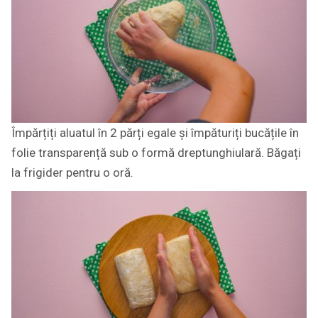
Împărțiți aluatul în 2 părți egale și împăturiți bucățile în
folie transparență sub o formă dreptunghiulară. Băgați
la frigider pentru o oră.