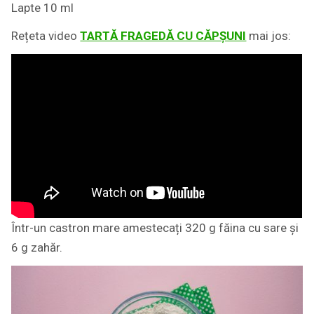
Lapte 10 ml
Rețeta video
TARTĂ FRAGEDĂ CU CĂPȘUNI
mai jos:
Într-un castron mare amestecați 320 g făina cu sare și
6 g zahăr.