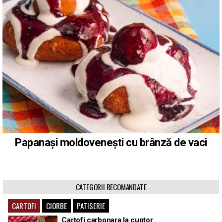
Papanași moldovenești cu brânză de vaci
CATEGORII RECOMANDATE
CARTOFI
CIORBE
PATISERIE
Cartofi carbonara la cuptor