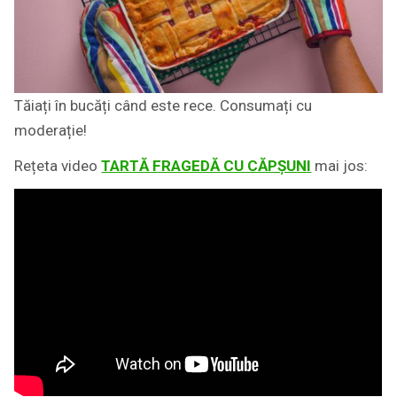
Tăiați în bucăți când este rece. Consumați cu
moderație!
Rețeta video
TARTĂ FRAGEDĂ CU CĂPȘUNI
mai jos: