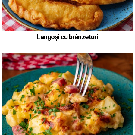
Langoși cu brânzeturi