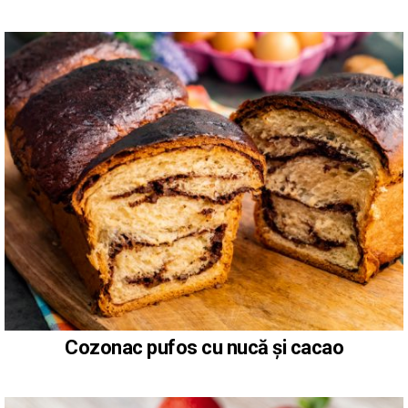
Cozonac pufos cu nucă și cacao