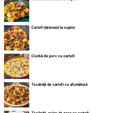
Cartofi țărănești la cuptor
Ciorbă de porc cu cartofi
Tocăniță de cartofi cu afumătură
Tocăniță, gulaș de porc cu cartofi