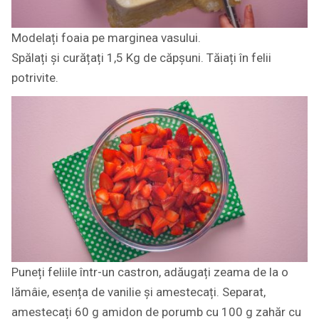
Modelați foaia pe marginea vasului.
Spălați și curățați 1,5 Kg de căpșuni. Tăiați în felii
potrivite.
Puneți feliile într-un castron, adăugați zeama de la o
lămâie, esența de vanilie și amestecați. Separat,
amestecați 60 g amidon de porumb cu 100 g zahăr cu