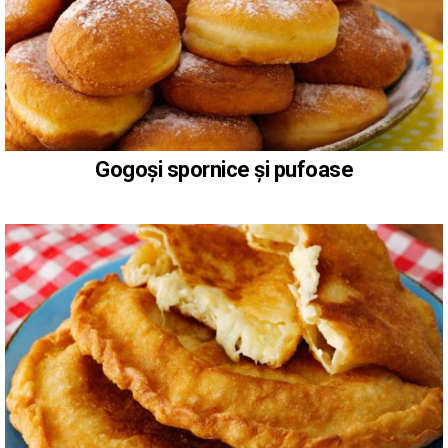
Gogoși spornice și pufoase