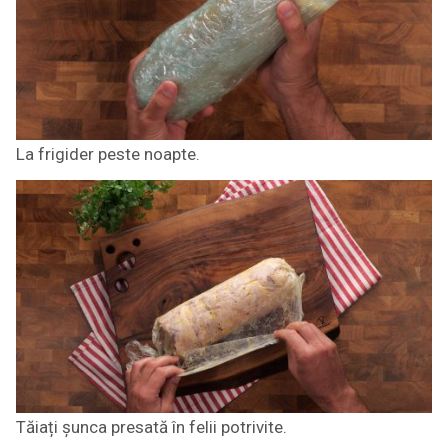
La frigider peste noapte.
Tăiați șunca presată în felii potrivite.