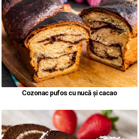
Cozonac pufos cu nucă și cacao