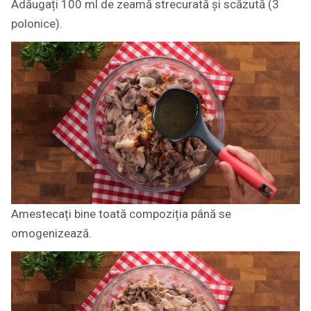
Adăugați 100 ml de zeamă strecurată și scăzută (3
polonice).
Amestecați bine toată compoziția până se
omogenizează.