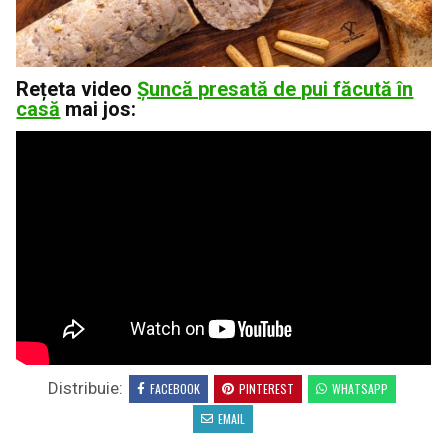
Rețeta video
Șuncă presată de pui făcută în
casă
mai jos:
Distribuie:
FACEBOOK
PINTEREST
WHATSAPP
EMAIL