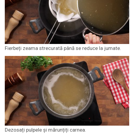
Fierbeți zeama strecurată până se reduce la jumate.
Dezosați pulpele și mărunțiți carnea.