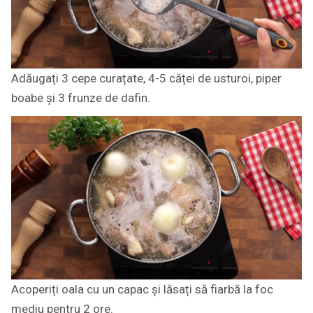
Adăugați 3 cepe curațate, 4-5 căței de usturoi, piper
boabe și 3 frunze de dafin.
Acoperiți oala cu un capac și lăsați să fiarbă la foc
mediu pentru 2 ore.