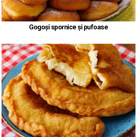
Gogoși spornice și pufoase