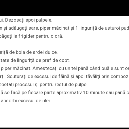
ui. Dezosați apoi pulpele.
on și adăugați sare, piper măcinat și 1 linguriță de usturoi 
ăgați la frigider pentru o oră.
iță de boia de ardei dulce.
tate de linguriță de praf de copt.
re piper măcinat. Amestecați cu un tel până când ouăle sunt
rți. Scuturați de excesul de făină și apoi tăvăliți prin compoz
Repetați procesul și pentru restul de pulpe.
ați să se facă pe fiecare parte aproximativ 10 minute sau pâ
 absorbi excesul de ulei.