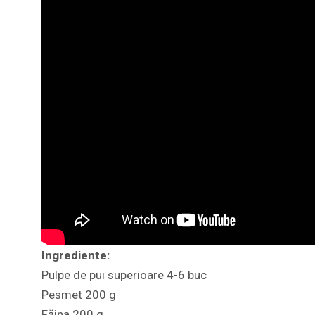
Ingrediente:
Pulpe de pui superioare 4-6 buc
Pesmet 200 g
Făina 200 g