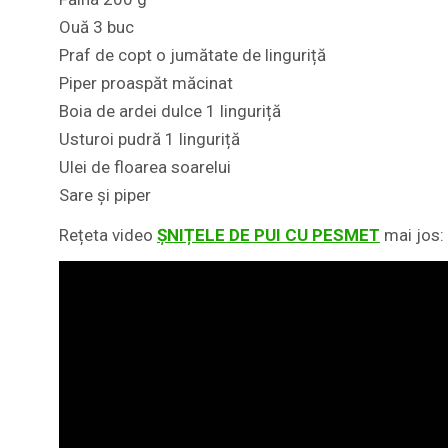
Ouă 3 buc
Praf de copt o jumătate de linguriță
Piper proaspăt măcinat
Boia de ardei dulce 1 linguriță
Usturoi pudră 1 linguriță
Ulei de floarea soarelui
Sare și piper
Rețeta video
ȘNIȚELE DE PUI CU PESMET
mai jos: