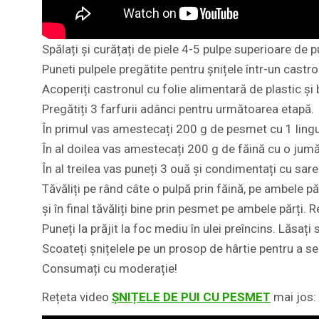
Spălați și curățați de piele 4-5 pulpe superioare de p
Puneti pulpele pregătite pentru șnițele într-un castr
Acoperiți castronul cu folie alimentară de plastic și b
Pregătiți 3 farfurii adânci pentru următoarea etapă.
În primul vas amestecați 200 g de pesmet cu 1 lingur
În al doilea vas amestecați 200 g de făină cu o jumă
În al treilea vas puneți 3 ouă și condimentați cu sa
Tăvăliți pe rând câte o pulpă prin făină, pe ambele pă
și în final tăvăliți bine prin pesmet pe ambele părți. 
Puneți la prăjit la foc mediu în ulei preîncins. Lăs
Scoateți șnițelele pe un prosop de hârtie pentru a se
Consumați cu moderație!
Rețeta video
ȘNIȚELE DE PUI CU PESMET
mai jos: