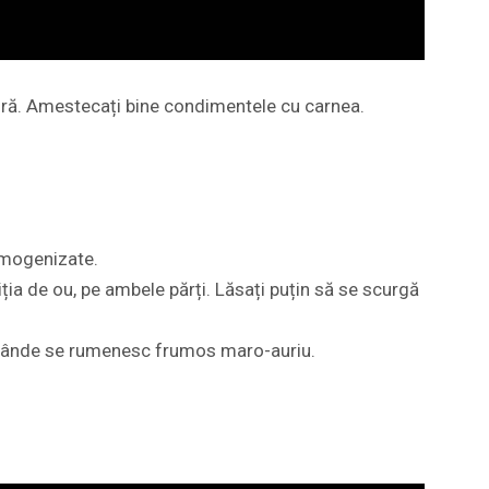
pudră. Amestecați bine condimentele cu carnea.
 omogenizate.
iția de ou, pe ambele părți. Lăsați puțin să se scurgă
nă cânde se rumenesc frumos maro-auriu.