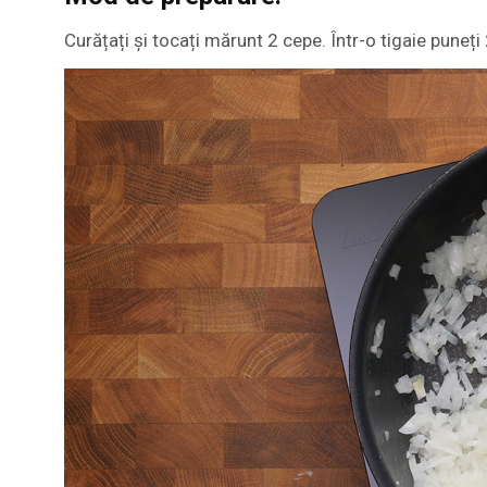
Curățați și tocați mărunt 2 cepe. Într-o tigaie puneți