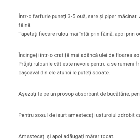
Într-o farfurie puneți 3-5 ouă, sare și piper măcinat.
făină.
Tapetați fiecare rulou mai întâi prin făină, apoi prin 
Încingeți într-o cratiță mai adâncă ulei de floarea so
Prăjiți rulourile cât este nevoie pentru a se rumeni 
cașcaval din ele atunci le puteți scoate.
Așezați-le pe un prosop absorbant de bucătărie, pentr
Pentru sosul de iaurt amestecați usturoiul zdrobit cu u
Amestecați și apoi adăugați mărar tocat.