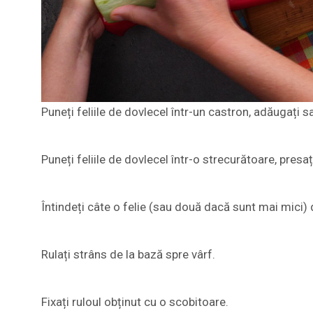
Puneți feliile de dovlecel într-un castron, adăugați 
Puneți feliile de dovlecel într-o strecurătoare, presaț
Întindeți câte o felie (sau două dacă sunt mai mici) 
Rulați strâns de la bază spre vârf.
Fixați ruloul obținut cu o scobitoare.