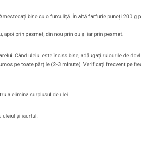
 Amestecați bine cu o furculiță. În altă farfurie puneți 200 g p
ou, apoi prin pesmet, din nou prin ou și iar prin pesmet.
arelui. Când uleiul este încins bine, adăugați rulourile de dovl
frumos pe toate părțile (2-3 minute). Verificați frecvent pe f
u a elimina surplusul de ulei.
leiul și iaurtul.