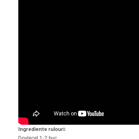
Ingrediente rulouri:
Dovlecel 1-2 buc