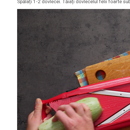
Spălați 1-2 dovlecei. Tăiați dovlecelul felii foarte subț