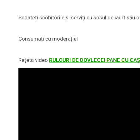
Scoateți scobitorile și serviți cu sosul de iaurt sau o
Consumați cu moderație!
Rețeta video
RULOURI DE DOVLECEI PANE CU CA