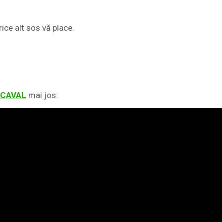
rice alt sos vă place.
ȘCAVAL
mai jos: